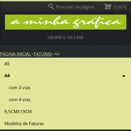
Procurar na página
0,00 €
GRÁFICA ON-LINE
PÁGINA INICIAL
>
FATURAS
>
A4
A5
A4
com 3 vias
com 4 vias
9,5CMX19CM
Modelos de Faturas