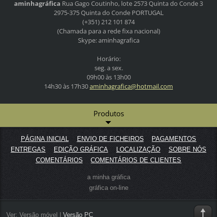
aminhagráfica
Rua Gago Coutinho, lote 2573
Quinta do Conde 3
2975-375 Quinta do Conde
PORTUGAL
(+351) 212 101 874
(Chamada para a rede fixa nacional)
Skype: aminhagrafica
Horário:
seg. a sex.
09h00 às 13h00
14h30 às 17h30
aminhagr
afica@ho
tmail.co
m
Produtos
PÁGINA INICIAL
ENVIO DE FICHEIROS
PAGAMENTOS
ENTREGAS
EDIÇÃO GRÁFICA
LOCALIZAÇÃO
SOBRE NÓS
COMENTÁRIOS
COMENTÁRIOS DE CLIENTES
a minha gráfica
gráfica on-line
Ver:
Versão móvel
|
Versão PC