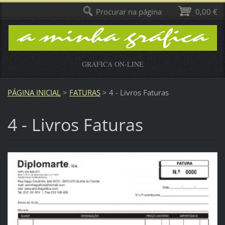
Procurar na página
0,00 €
GRÁFICA ON-LINE
PÁGINA INICIAL
>
FATURAS
>
4 - Livros Faturas
4 - Livros Faturas