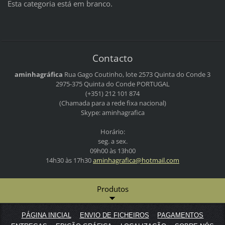
Esta categoria está em branco.
Contacto
aminhagráfica
Rua Gago Coutinho, lote 2573
Quinta do Conde 3
2975-375 Quinta do Conde
PORTUGAL
(+351) 212 101 874
(Chamada para a rede fixa nacional)
Skype: aminhagrafica
Horário:
seg. a sex.
09h00 às 13h00
14h30 às 17h30
aminhagr
afica@ho
tmail.co
m
Produtos
PÁGINA INICIAL
ENVIO DE FICHEIROS
PAGAMENTOS