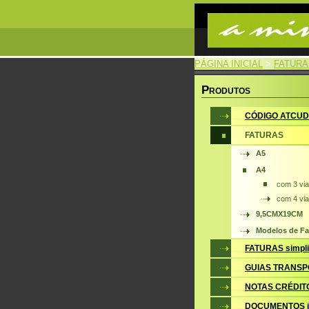
PÁGINA INICIAL
>
FATURA
P
RODUTOS
CÓDIGO ATCUD
FATURAS
A5
A4
com 3 vi
com 4 vi
9,5CMX19CM
Modelos de Fa
FATURAS simpli
GUIAS TRANSP
NOTAS CRÉDIT
DOCUMENTOS i