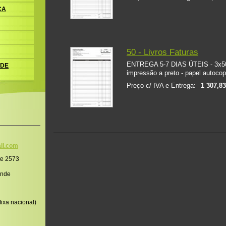
CA
50 - Livros Faturas
ENTREGA 5-7 DIAS ÚTEIS - 3x50 
 DE
impressão a preto - papel autocop
Preço c/ IVA e Entrega:
1 307,83
il.co
m
te 2573
onde
ixa nacional)