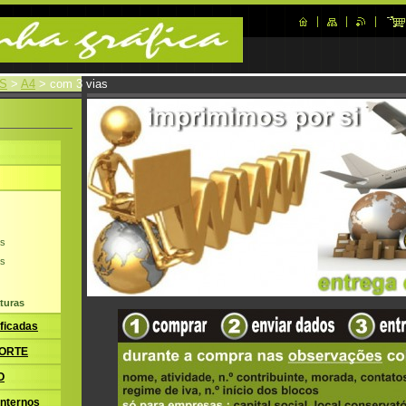
S
>
A4
>
com 3 vias
as
as
turas
ficadas
ORTE
O
nternos