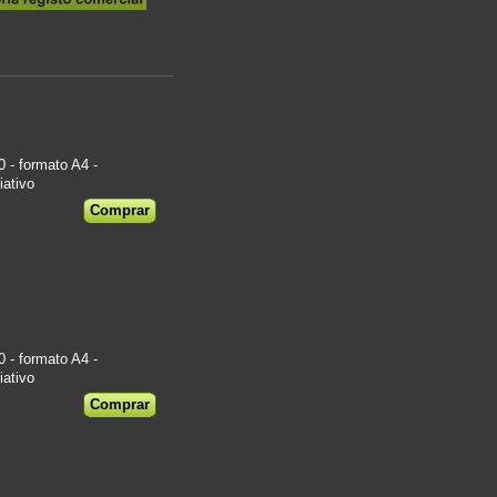
- formato A4 -
iativo
€
- formato A4 -
iativo
€