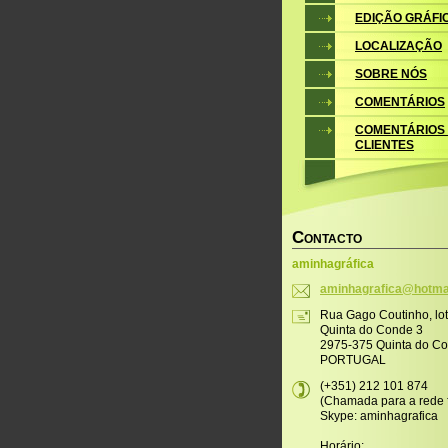
EDIÇÃO GRÁFI
LOCALIZAÇÃO
SOBRE NÓS
COMENTÁRIOS
COMENTÁRIOS
CLIENTES
C
ONTACTO
aminhagráfica
aminhagr
afica@ho
tma
Rua Gago Coutinho, lo
Quinta do Conde 3
2975-375 Quinta do C
PORTUGAL
(+351) 212 101 874
(Chamada para a rede f
Skype: aminhagrafica
Horário: