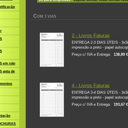
tificação
C
OM 3 VIAS
r
2 - Livros Faturas
S
ENTREGA 2-3 DIAS ÚTEIS - 3x50 
impressão a preto - papel autocop
S
Preço c/ IVA e Entrega:
138,89 
 em rolo
 gota de
amentos
4 - Livros Faturas
ENTREGA 3-4 DIAS ÚTEIS - 3x50 
impressão a preto - papel autocop
Preço c/ IVA e Entrega:
193,67 
ntação
ROCHURAS