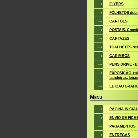
FLYERS
FOLHETOS dobr
CARTÕES
POSTAIS, Convite
CARTAZES
TOALHETES res
CARIMBOS
PENS DRIVE - 
EXPOSIÇÃO, roll
bandeiras, lona
EDIÇÃO GRÁFI
M
ENU
PÁGINA INICIAL
ENVIO DE FICH
PAGAMENTOS
ENTREGAS