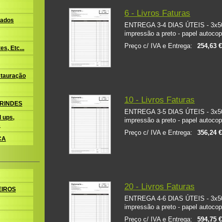
6 - Livros Faturas
ados
ENTREGA 3-4 DIAS ÚTEIS - 3x50 
impressão a preto - papel autocop
Preço c/ IVA e Entrega:
254,63 
s, Etc...
tauração
10 - Livros Faturas
BRINDES
ENTREGA 3-5 DIAS ÚTEIS - 3x50 
 ups,
impressão a preto - papel autocop
s
Preço c/ IVA e Entrega:
356,24 
CA
20 - Livros Faturas
EIROS
ENTREGA 4-6 DIAS ÚTEIS - 3x50 
impressão a preto - papel autocop
Preço c/ IVA e Entrega:
594,75 