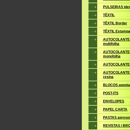
PULSEIRAS iden
TÊXTIL
TÊXTIL Bordar
TÊXTIL Estampa
AUTOCOLANTE
multifolha
AUTOCOLANTE
monofolha
AUTOCOLANTES
AUTOCOLANTES
resina
BLOCOS apont
POST-ITS
ENVELOPES
PAPEL CARTA
PASTAS aprese
REVISTAS / B