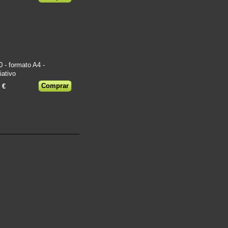
- formato A4 -
iativo
 €