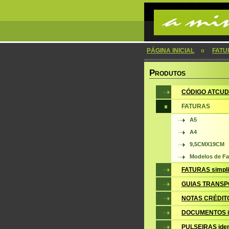
PÁGINA INICIAL
FATU
P
RODUTOS
CÓDIGO ATCUD
FATURAS
A5
A4
9,5CMX19CM
Modelos de Fa
FATURAS simpli
GUIAS TRANSP
NOTAS CRÉDIT
DOCUMENTOS i
PULSEIRAS iden