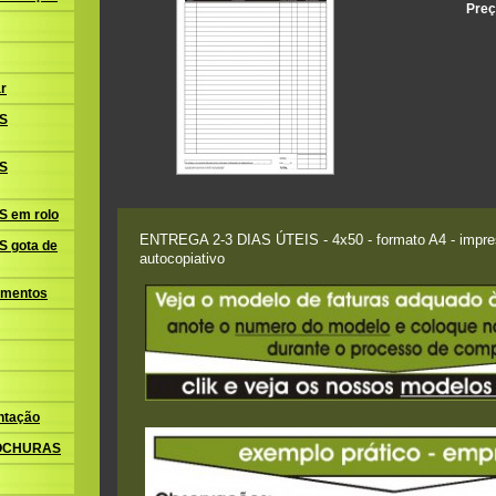
Preç
r
S
S
 em rolo
ENTREGA 2-3 DIAS ÚTEIS - 4x50 - formato A4 - impres
 gota de
autocopiativo
amentos
ntação
ROCHURAS