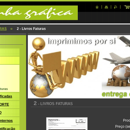
RAS
2 - Livros Faturas
turas
ficadas
2
- LIVROS FATURAS
ORTE
O
Prod
nternos
Preço (se
tificação