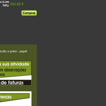
o (com
151,52 €
IVA):
são a preto - papel