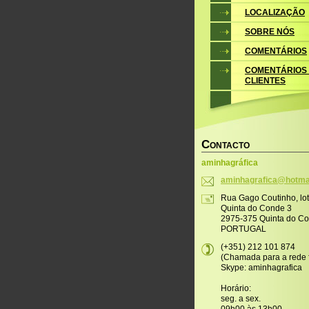
LOCALIZAÇÃO
SOBRE NÓS
COMENTÁRIOS
COMENTÁRIOS
CLIENTES
C
ONTACTO
aminhagráfica
aminhagr
afica@ho
tma
Rua Gago Coutinho, lo
Quinta do Conde 3
2975-375 Quinta do C
PORTUGAL
(+351) 212 101 874
(Chamada para a rede f
Skype: aminhagrafica
Horário:
seg. a sex.