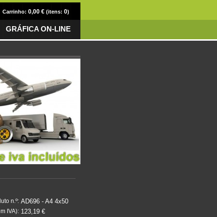
0,00 €
0
Carrinho:
(itens:
)
GRÁFICA ON-LINE
AD696 - A4 4x50
uto n.º:
123,19 €
m IVA):