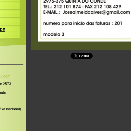
 DE
il.co
m
te 2573
onde
ixa nacional)