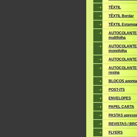
TÊXTIL
TÊXTIL Bordar
TÊXTIL Estampa
AUTOCOLANTE
multifolha
AUTOCOLANTE
monofolha
AUTOCOLANTES
AUTOCOLANTES
resina
BLOCOS apont
POST-ITS
ENVELOPES
PAPEL CARTA
PASTAS aprese
REVISTAS / B
FLYERS