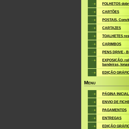
FOLHETOS dobr
CARTÕES
POSTAIS, Convite
CARTAZES
TOALHETES res
CARIMBOS
PENS DRIVE - 
EXPOSIÇÃO, roll
bandeiras, lona
EDIÇÃO GRÁFI
M
ENU
PÁGINA INICIAL
ENVIO DE FICH
PAGAMENTOS
ENTREGAS
EDIÇÃO GRÁFI