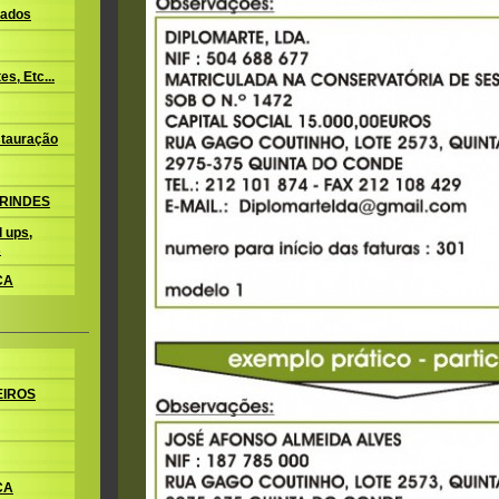
ados
s, Etc...
tauração
BRINDES
 ups,
s
CA
EIROS
CA