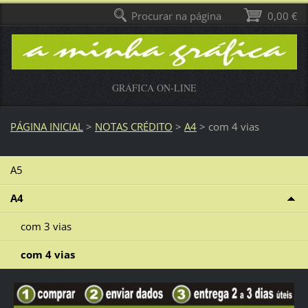
Procurar na página
0,00 €
GRÁFICA ON-LINE
PÁGINA INICIAL
>
NOTAS CRÉDITO
>
A4
>
com 4 vias
A5
A4
com 3 vias
com 4 vias