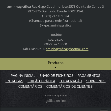
aminhagráfica
Rua Gago Coutinho, lote 2573
Quinta do Conde 3
2975-375 Quinta do Conde
PORTUGAL
(+351) 212 101 874
(Chamada para a rede fixa nacional)
Skype: aminhagrafica
Horário:
seg. a sex.
09h00 às 13h00
14h30 às 17h30
aminhagr
afica@ho
tmail.co
m
Produtos
PÁGINA INICIAL
ENVIO DE FICHEIROS
PAGAMENTOS
ENTREGAS
EDIÇÃO GRÁFICA
LOCALIZAÇÃO
SOBRE NÓS
COMENTÁRIOS
COMENTÁRIOS DE CLIENTES
a minha gráfica
gráfica on-line