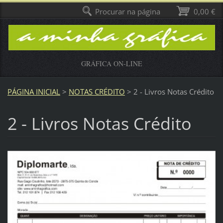
Procurar na página
0,00 €
GRÁFICA ON-LINE
PÁGINA INICIAL
>
NOTAS CRÉDITO
>
2 - Livros Notas Crédito
2 - Livros Notas Crédito