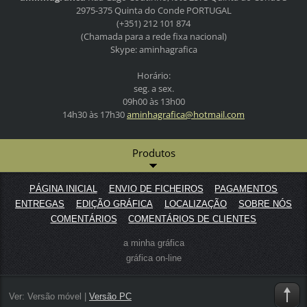
2975-375 Quinta do Conde
PORTUGAL
(+351) 212 101 874
(Chamada para a rede fixa nacional)
Skype: aminhagrafica
Horário:
seg. a sex.
09h00 às 13h00
14h30 às 17h30
aminhagr
afica@ho
tmail.co
m
Produtos
PÁGINA INICIAL
ENVIO DE FICHEIROS
PAGAMENTOS
ENTREGAS
EDIÇÃO GRÁFICA
LOCALIZAÇÃO
SOBRE NÓS
COMENTÁRIOS
COMENTÁRIOS DE CLIENTES
a minha gráfica
gráfica on-line
Ver:
Versão móvel
|
Versão PC