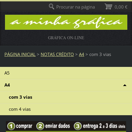
Procurar na página
0,00 €
GRÁFICA ON-LINE
PÁGINA INICIAL
>
NOTAS CRÉDITO
>
A4
>
com 3 vias
A5
A4
com 3 vias
com 4 vias