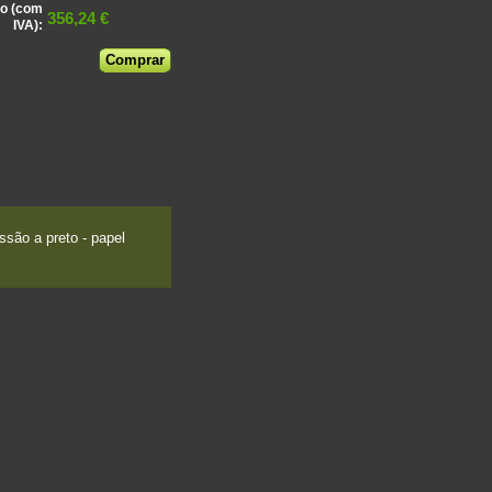
o (com
356,24 €
IVA):
são a preto - papel