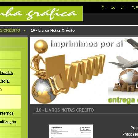
S CRÉDITO
10 - Livros Notas Crédito
ficadas
ORTE
O
1
0 - LIVROS NOTAS CRÉDITO
nternos
tificação
Prod
Preço (se