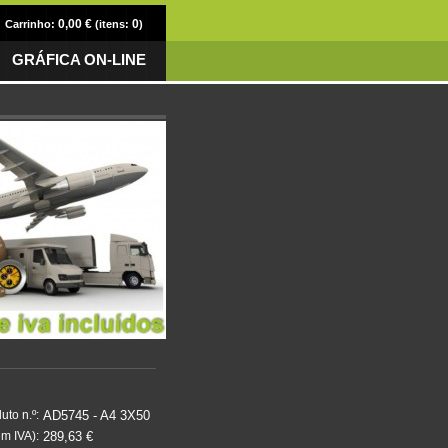
0,00 €
0
Carrinho:
(itens:
)
GRÁFICA ON-LINE
AD5745 - A4 3X50
uto n.º:
289,63 €
m IVA):