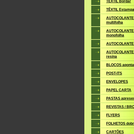
TÊXTIL Bordar
TÊXTIL Estampa
AUTOCOLANTE
multifolha
AUTOCOLANTE
monofolha
AUTOCOLANTES
AUTOCOLANTES
resina
BLOCOS apont
POST-ITS
ENVELOPES
PAPEL CARTA
PASTAS aprese
REVISTAS / B
FLYERS
FOLHETOS dobr
CARTÕES