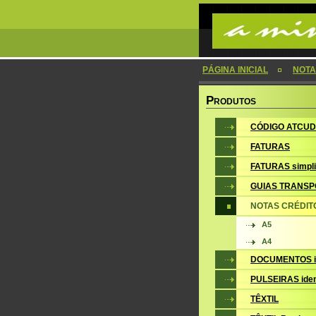
PÁGINA INICIAL
NOTA
P
RODUTOS
CÓDIGO ATCUD
FATURAS
FATURAS simpli
GUIAS TRANSP
NOTAS CRÉDIT
A5
A4
DOCUMENTOS i
PULSEIRAS iden
TÊXTIL