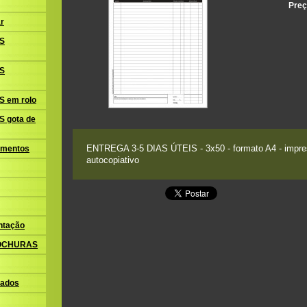
Preç
r
S
S
 em rolo
 gota de
ENTREGA 3-5 DIAS ÚTEIS - 3x50 - formato A4 - impres
amentos
autocopiativo
ntação
ROCHURAS
ados