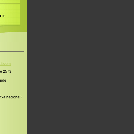
 DE
il.co
m
te 2573
onde
ixa nacional)