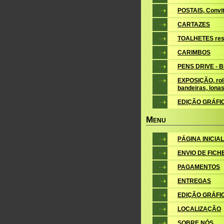
POSTAIS, Convite
CARTAZES
TOALHETES res
CARIMBOS
PENS DRIVE - 
EXPOSIÇÃO, roll
bandeiras, lona
EDIÇÃO GRÁFI
M
ENU
PÁGINA INICIAL
ENVIO DE FICH
PAGAMENTOS
ENTREGAS
EDIÇÃO GRÁFI
LOCALIZAÇÃO
SOBRE NÓS