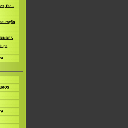
s, Etc...
tauração
BRINDES
 ups,
s
CA
EIROS
CA