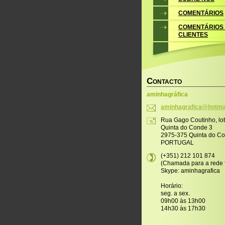
COMENTÁRIOS
COMENTÁRIOS
CLIENTES
C
ONTACTO
aminhagráfica
aminhagr
afica@ho
tma
Rua Gago Coutinho, lo
Quinta do Conde 3
2975-375 Quinta do C
PORTUGAL
(+351) 212 101 874
(Chamada para a rede f
Skype: aminhagrafica
Horário:
seg. a sex.
09h00 às 13h00
14h30 às 17h30