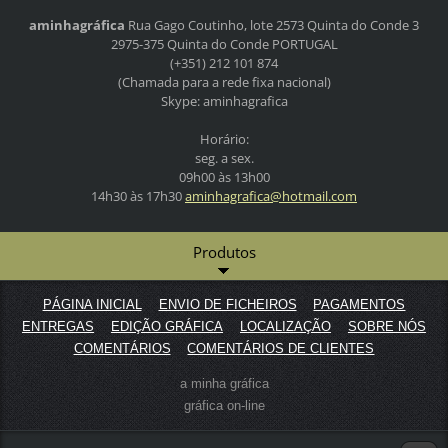
aminhagráfica
Rua Gago Coutinho, lote 2573
Quinta do Conde 3
2975-375 Quinta do Conde
PORTUGAL
(+351) 212 101 874
(Chamada para a rede fixa nacional)
Skype: aminhagrafica
Horário:
seg. a sex.
09h00 às 13h00
14h30 às 17h30
aminhagr
afica@ho
tmail.co
m
Produtos
PÁGINA INICIAL
ENVIO DE FICHEIROS
PAGAMENTOS
ENTREGAS
EDIÇÃO GRÁFICA
LOCALIZAÇÃO
SOBRE NÓS
COMENTÁRIOS
COMENTÁRIOS DE CLIENTES
a minha gráfica
gráfica on-line