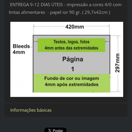
ENTREGA 9-12 DIAS ÚTEIS - impressão a cores 4/0 com
tintas alimentares - papel ior 90 gr. ( 29,7x42cm )
Informações básicas