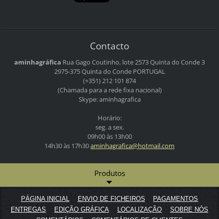
Contacto
aminhagráfica
Rua Gago Coutinho, lote 2573
Quinta do Conde 3
2975-375 Quinta do Conde
PORTUGAL
(+351) 212 101 874
(Chamada para a rede fixa nacional)
Skype: aminhagrafica
Horário:
seg. a sex.
09h00 às 13h00
14h30 às 17h30
aminhagr
afica@ho
tmail.co
m
Produtos
PÁGINA INICIAL
ENVIO DE FICHEIROS
PAGAMENTOS
ENTREGAS
EDIÇÃO GRÁFICA
LOCALIZAÇÃO
SOBRE NÓS