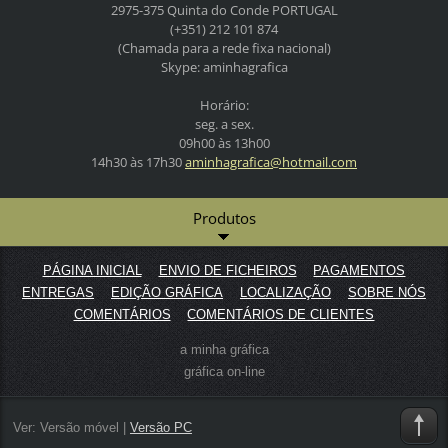
2975-375 Quinta do Conde
PORTUGAL
(+351) 212 101 874
(Chamada para a rede fixa nacional)
Skype: aminhagrafica
Horário:
seg. a sex.
09h00 às 13h00
14h30 às 17h30
aminhagr
afica@ho
tmail.co
m
Produtos
PÁGINA INICIAL
ENVIO DE FICHEIROS
PAGAMENTOS
ENTREGAS
EDIÇÃO GRÁFICA
LOCALIZAÇÃO
SOBRE NÓS
COMENTÁRIOS
COMENTÁRIOS DE CLIENTES
a minha gráfica
gráfica on-line
Ver:
Versão móvel
|
Versão PC