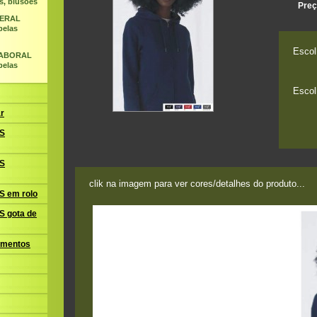
s, blusões
Preç
GERAL
belas
Escol
LABORAL
belas
Escol
r
S
S
clik na imagem para ver cores/detalhes do produto...
 em rolo
 gota de
amentos