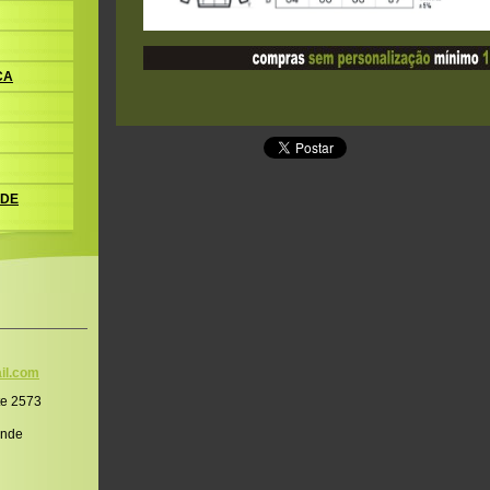
CA
 DE
il.co
m
te 2573
onde