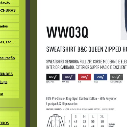
ntação
ROCHURAS
ados
s, Etc...
tauração
BRINDES
 ups,
s
CA
EIROS