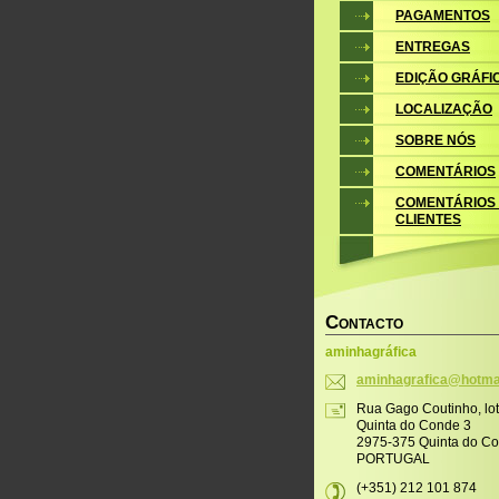
PAGAMENTOS
ENTREGAS
EDIÇÃO GRÁFI
LOCALIZAÇÃO
SOBRE NÓS
COMENTÁRIOS
COMENTÁRIOS
CLIENTES
C
ONTACTO
aminhagráfica
aminhagr
afica@ho
tma
Rua Gago Coutinho, lo
Quinta do Conde 3
2975-375 Quinta do C
PORTUGAL
(+351) 212 101 874