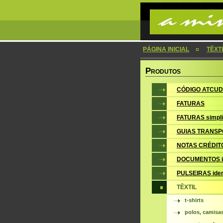
PÁGINA INICIAL
TÊXT
P
RODUTOS
CÓDIGO ATCUD
FATURAS
FATURAS simpli
GUIAS TRANSP
NOTAS CRÉDIT
DOCUMENTOS i
PULSEIRAS iden
TÊXTIL
t-shirts
polos, camisa