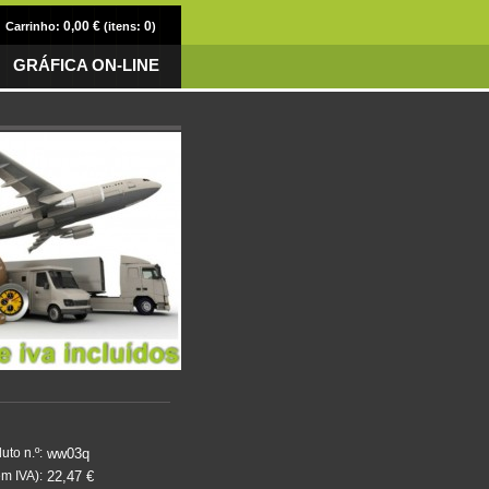
0,00 €
0
Carrinho:
(itens:
)
GRÁFICA ON-LINE
ww03q
uto n.º:
22,47 €
m IVA):