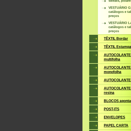
sweats, polare
VESTUÁRIO 
catálogos e ta
preços
VESTUÁRIO 
catálogos e ta
preços
TÊXTIL Bordar
TÊXTIL Estampa
AUTOCOLANTE
multifolha
AUTOCOLANTE
monofolha
AUTOCOLANTES
AUTOCOLANTES
resina
BLOCOS apont
POST-ITS
ENVELOPES
PAPEL CARTA