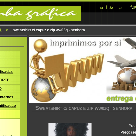
IL
sweatshirt c/ capuz e zip ww03q - senhora
ficadas
ORTE
O
nternos
tificação
S
WEATSHIRT C/ CAPUZ E ZIP WW03Q - SENHORA
Prod
s
Preço (se