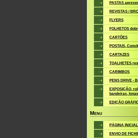
PASTAS aprese
REVISTAS / B
FLYERS
FOLHETOS dobr
CARTÕES
POSTAIS, Convite
CARTAZES
TOALHETES res
CARIMBOS
PENS DRIVE - 
EXPOSIÇÃO, roll
bandeiras, lona
EDIÇÃO GRÁFI
M
ENU
PÁGINA INICIAL
ENVIO DE FICH