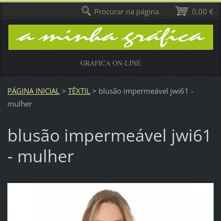
Procurar na página
0,00 €
GRÁFICA ON-LINE
PÁGINA INICIAL
>
TÊXTIL
>
blusão impermeável jwi61 -
mulher
blusão impermeável jwi61
- mulher