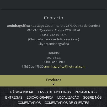
Contacto
aminhagráfica
Rua Gago Coutinho, lote 2573
Quinta do Conde 3
2975-375 Quinta do Conde
PORTUGAL
(+351) 212 101 874
(Chamada para a rede fixa nacional)
Skype: aminhagrafica
Horário:
seg. a sex.
09h00 às 13h00
14h30 às 17h30
aminhagr
afica@ho
tmail.co
m
Produtos
PÁGINA INICIAL
ENVIO DE FICHEIROS
PAGAMENTOS
ENTREGAS
EDIÇÃO GRÁFICA
LOCALIZAÇÃO
SOBRE NÓS
COMENTÁRIOS
COMENTÁRIOS DE CLIENTES