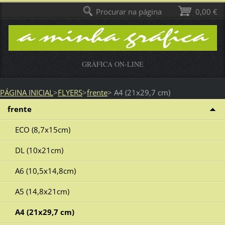
Procurar na página
0,00 €
GRÁFICA ON-LINE
PÁGINA INICIAL
>
FLYERS
>
frente
>
A4 (21x29,7 cm)
frente
ECO (8,7x15cm)
DL (10x21cm)
A6 (10,5x14,8cm)
A5 (14,8x21cm)
A4 (21x29,7 cm)