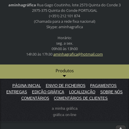
aminhagráfica
Rua Gago Coutinho, lote 2573
Quinta do Conde 3
2975-375 Quinta do Conde
PORTUGAL
(+351) 212 101 874
(Chamada para a rede fixa nacional)
Skype: aminhagrafica
Horário:
seg. a sex.
09h00 às 13h00
14h30 às 17h30
aminhagr
afica@ho
tmail.co
m
Produtos
PÁGINA INICIAL
ENVIO DE FICHEIROS
PAGAMENTOS
ENTREGAS
EDIÇÃO GRÁFICA
LOCALIZAÇÃO
SOBRE NÓS
COMENTÁRIOS
COMENTÁRIOS DE CLIENTES
a minha gráfica
gráfica on-line