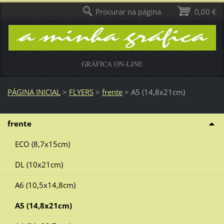
Procurar na página
0,00 €
GRÁFICA ON-LINE
PÁGINA INICIAL
>
FLYERS
>
frente
>
A5 (14,8x21cm)
frente
ECO (8,7x15cm)
DL (10x21cm)
A6 (10,5x14,8cm)
A5 (14,8x21cm)