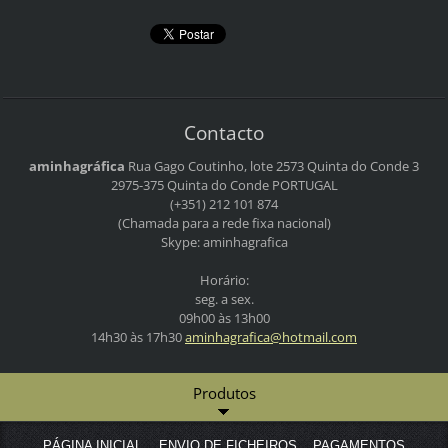
Contacto
aminhagráfica
Rua Gago Coutinho, lote 2573
Quinta do Conde 3
2975-375 Quinta do Conde
PORTUGAL
(+351) 212 101 874
(Chamada para a rede fixa nacional)
Skype: aminhagrafica
Horário:
seg. a sex.
09h00 às 13h00
14h30 às 17h30
aminhagr
afica@ho
tmail.co
m
Produtos
PÁGINA INICIAL
ENVIO DE FICHEIROS
PAGAMENTOS