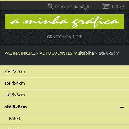
Procurar na página
0,00 €
GRÁFICA ON-LINE
PÁGINA INICIAL
>
AUTOCOLANTES multifolha
>
até 8x8cm
até 2x2cm
até 4x4cm
até 6x6cm
até 8x8cm
PAPEL