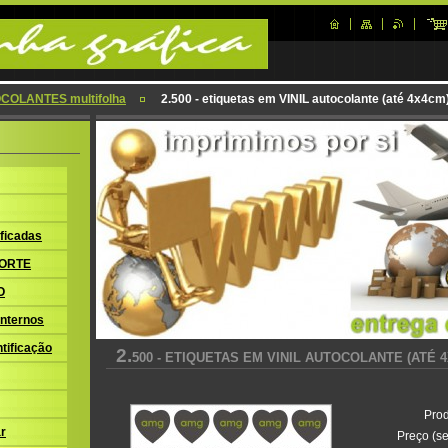
COLANTES multifolha
2.500 - etiquetas em VINIL autocolante (até 4x4cm
ficadas
ORTE
O
nternos
tificação
2.
500 - ETIQUETAS EM VINIL AUTOCOLANTE (ATÉ 
Prod
r
Preço (se