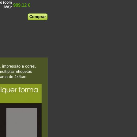
o (com
989,12 €
IVA):
, impressão a cores,
ultiplas etiquetas
a área de 4x4cm