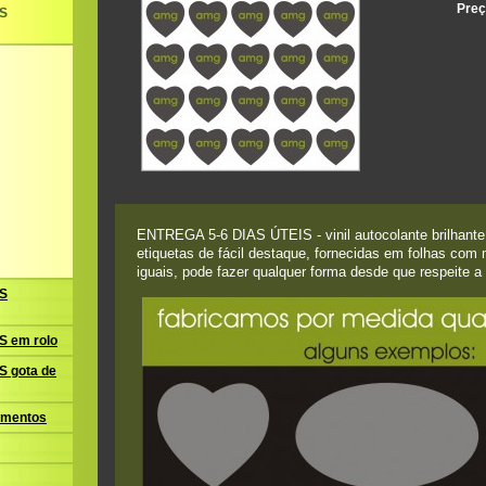
Preç
S
ENTREGA 5-6 DIAS ÚTEIS - vinil autocolante brilhante
etiquetas de fácil destaque, fornecidas em folhas com m
iguais, pode fazer qualquer forma desde que respeite 
S
 em rolo
 gota de
amentos