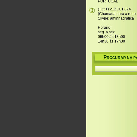
PORTUGAL
(+351) 212 101 874
(Chamada para a rede f
Skype: aminhagrafica
Horário:
seg. a sex.
09h00 às 13h00
14h30 às 17h30
P
ROCURAR NA P