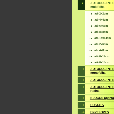
AUTOCOLANTE
multifolha
até 2x2cm
até 4x4cm
até 6x6cm
até 8x8cm
até 14x14cm
até 2x6cm
até 4x8cm
até 6x14cm
até 8x14cm
AUTOCOLANTE
monofolha
AUTOCOLANTES
AUTOCOLANTES
resina
BLOCOS apont
POST-ITS
ENVELOPES