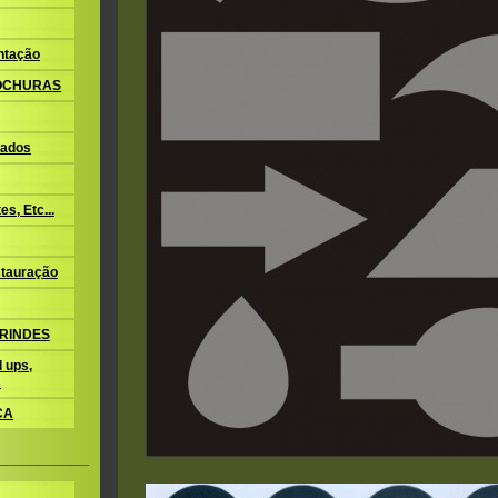
ntação
ROCHURAS
ados
s, Etc...
tauração
BRINDES
 ups,
s
CA