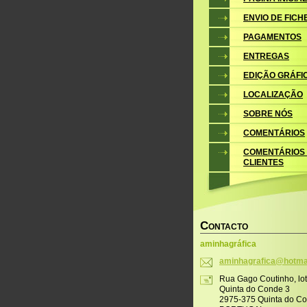
ENVIO DE FICH
PAGAMENTOS
ENTREGAS
EDIÇÃO GRÁFI
LOCALIZAÇÃO
SOBRE NÓS
COMENTÁRIOS
COMENTÁRIOS
CLIENTES
C
ONTACTO
aminhagráfica
aminhagr
afica@ho
tma
Rua Gago Coutinho, lo
Quinta do Conde 3
2975-375 Quinta do C