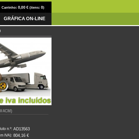
0,00 €
0
Carrinho:
(itens:
)
GRÁFICA ON-LINE
)
4X4CM)
AD13563
uto n.º:
804,16 €
m IVA):