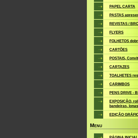
PAPEL CARTA
PASTAS aprese
REVISTAS / B
FLYERS
FOLHETOS dobr
CARTÕES
POSTAIS, Convite
CARTAZES
TOALHETES res
CARIMBOS
PENS DRIVE - 
EXPOSIÇÃO, roll
bandeiras, lona
EDIÇÃO GRÁFI
M
ENU
PÁGINA INICIAL