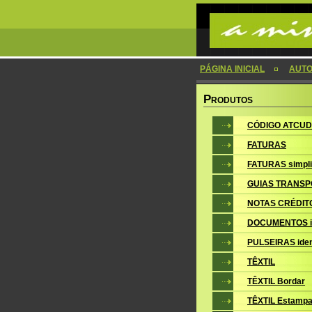
PÁGINA INICIAL
AUTO
P
RODUTOS
CÓDIGO ATCUD
FATURAS
FATURAS simpli
GUIAS TRANSP
NOTAS CRÉDIT
DOCUMENTOS i
PULSEIRAS iden
TÊXTIL
TÊXTIL Bordar
TÊXTIL Estampa