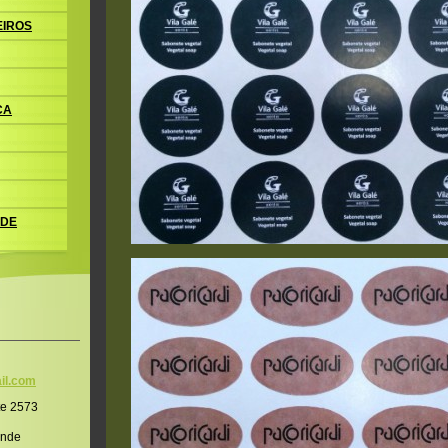
EIROS
CA
 DE
il.co
m
te 2573
onde