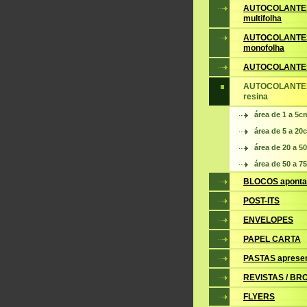
AUTOCOLANTE
multifolha
AUTOCOLANTE
monofolha
AUTOCOLANTES
AUTOCOLANTES
resina
área de 1 a 5c
área de 5 a 20
área de 20 a 5
área de 50 a 7
BLOCOS apont
POST-ITS
ENVELOPES
PAPEL CARTA
PASTAS aprese
REVISTAS / B
FLYERS