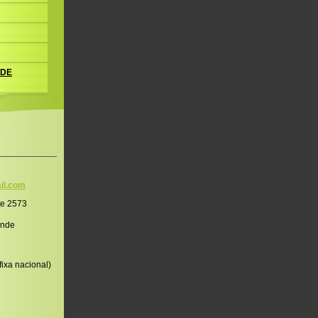
 DE
il.co
m
te 2573
onde
ixa nacional)