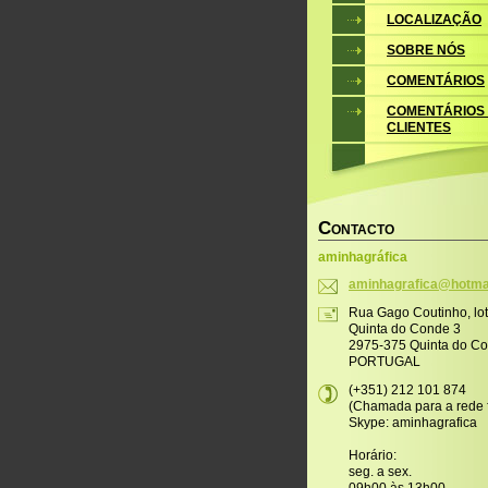
LOCALIZAÇÃO
SOBRE NÓS
COMENTÁRIOS
COMENTÁRIOS
CLIENTES
C
ONTACTO
aminhagráfica
aminhagr
afica@ho
tma
Rua Gago Coutinho, lo
Quinta do Conde 3
2975-375 Quinta do C
PORTUGAL
(+351) 212 101 874
(Chamada para a rede f
Skype: aminhagrafica
Horário:
seg. a sex.