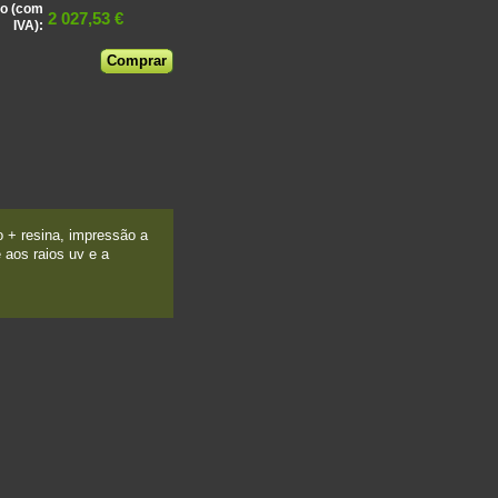
o (com
2 027,53 €
IVA):
 + resina, impressão a
e aos raios uv e a