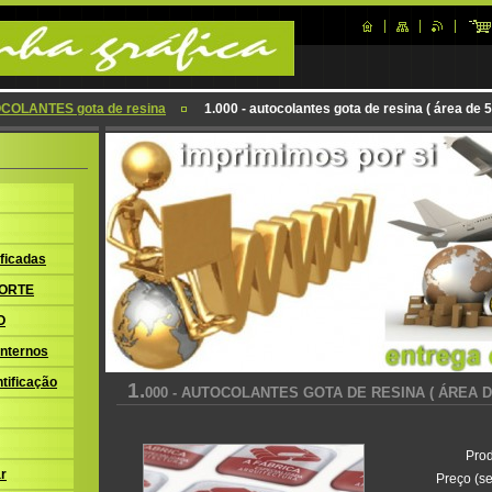
COLANTES gota de resina
1.000 - autocolantes gota de resina ( área de 
ficadas
ORTE
O
nternos
tificação
1.
000 - AUTOCOLANTES GOTA DE RESINA ( ÁREA DE
Prod
r
Preço (se