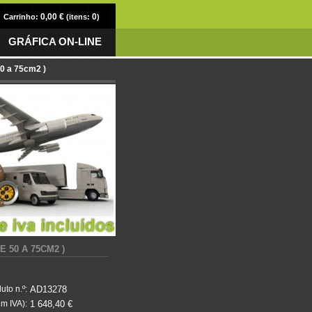
0,00 €
0
Carrinho:
(itens:
)
GRÁFICA ON-LINE
50 a 75cm2 )
 50 A 75CM2 )
AD13278
uto n.º:
1 648,40 €
m IVA):