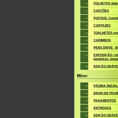
FOLHETOS dobr
CARTÕES
POSTAIS, Convite
CARTAZES
TOALHETES res
CARIMBOS
PENS DRIVE - 
EXPOSIÇÃO, roll
bandeiras, lona
EDIÇÃO GRÁFI
M
ENU
PÁGINA INICIAL
ENVIO DE FICH
PAGAMENTOS
ENTREGAS
EDIÇÃO GRÁFI