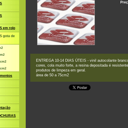
Preç
S
S
 em rolo
 gota de
m2
cm2
ENTREGA 10-14 DIAS ÚTEIS - vinil autocolante branco
0cm2
cores, cola muito forte, a resina depositada é resistent
5cm2
produtos de limpeza em geral.
área de 50 a 75cm2
amentos
ntação
ROCHURAS