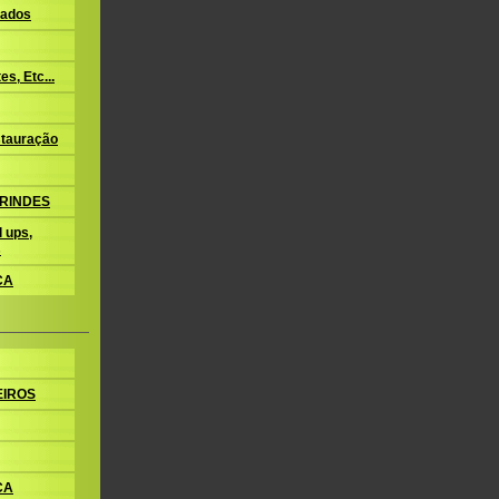
ados
s, Etc...
tauração
BRINDES
 ups,
s
CA
EIROS
CA