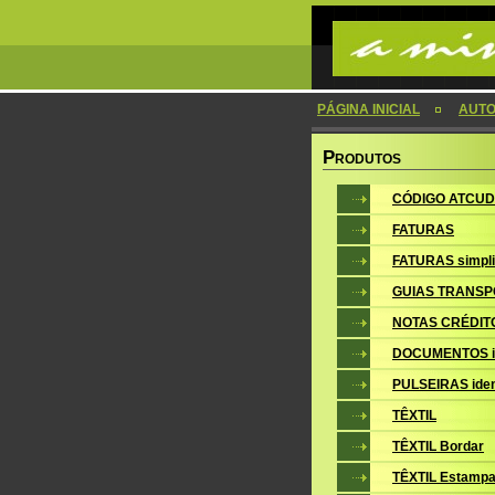
PÁGINA INICIAL
AUTO
P
RODUTOS
CÓDIGO ATCUD
FATURAS
FATURAS simpli
GUIAS TRANSP
NOTAS CRÉDIT
DOCUMENTOS i
PULSEIRAS iden
TÊXTIL
TÊXTIL Bordar
TÊXTIL Estampa