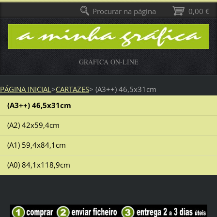
Procurar na página
0,00 €
GRÁFICA ON-LINE
PÁGINA INICIAL
>
CARTAZES
>
(A3++) 46,5x31cm
(A3++) 46,5x31cm
(A2) 42x59,4cm
(A1) 59,4x84,1cm
(A0) 84,1x118,9cm