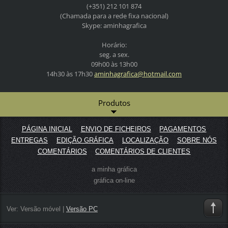
(+351) 212 101 874
(Chamada para a rede fixa nacional)
Skype: aminhagrafica
Horário:
seg. a sex.
09h00 às 13h00
14h30 às 17h30
aminhagr
afica@ho
tmail.co
m
Produtos
PÁGINA INICIAL
ENVIO DE FICHEIROS
PAGAMENTOS
ENTREGAS
EDIÇÃO GRÁFICA
LOCALIZAÇÃO
SOBRE NÓS
COMENTÁRIOS
COMENTÁRIOS DE CLIENTES
a minha gráfica
gráfica on-line
Ver:
Versão móvel
|
Versão PC