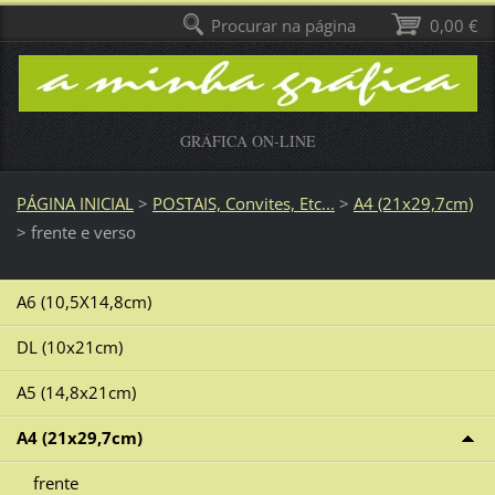
Procurar na página
0,00 €
GRÁFICA ON-LINE
PÁGINA INICIAL
>
POSTAIS, Convites, Etc...
>
A4 (21x29,7cm)
>
frente e verso
A6 (10,5X14,8cm)
DL (10x21cm)
A5 (14,8x21cm)
A4 (21x29,7cm)
frente