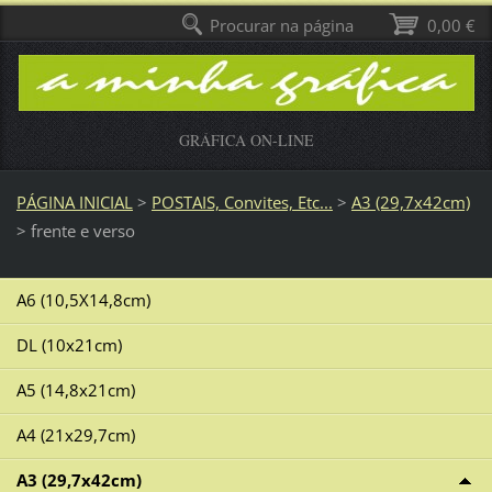
Procurar na página
0,00 €
GRÁFICA ON-LINE
PÁGINA INICIAL
>
POSTAIS, Convites, Etc...
>
A3 (29,7x42cm)
>
frente e verso
A6 (10,5X14,8cm)
DL (10x21cm)
A5 (14,8x21cm)
A4 (21x29,7cm)
A3 (29,7x42cm)