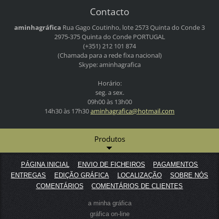
Contacto
aminhagráfica
Rua Gago Coutinho, lote 2573
Quinta do Conde 3
2975-375 Quinta do Conde
PORTUGAL
(+351) 212 101 874
(Chamada para a rede fixa nacional)
Skype: aminhagrafica
Horário:
seg. a sex.
09h00 às 13h00
14h30 às 17h30
aminhagr
afica@ho
tmail.co
m
Produtos
PÁGINA INICIAL
ENVIO DE FICHEIROS
PAGAMENTOS
ENTREGAS
EDIÇÃO GRÁFICA
LOCALIZAÇÃO
SOBRE NÓS
COMENTÁRIOS
COMENTÁRIOS DE CLIENTES
a minha gráfica
gráfica on-line