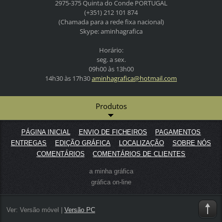
2975-375 Quinta do Conde
PORTUGAL
(+351) 212 101 874
(Chamada para a rede fixa nacional)
Skype: aminhagrafica
Horário:
seg. a sex.
09h00 às 13h00
14h30 às 17h30
aminhagr
afica@ho
tmail.co
m
Produtos
PÁGINA INICIAL
ENVIO DE FICHEIROS
PAGAMENTOS
ENTREGAS
EDIÇÃO GRÁFICA
LOCALIZAÇÃO
SOBRE NÓS
COMENTÁRIOS
COMENTÁRIOS DE CLIENTES
a minha gráfica
gráfica on-line
Ver:
Versão móvel
|
Versão PC