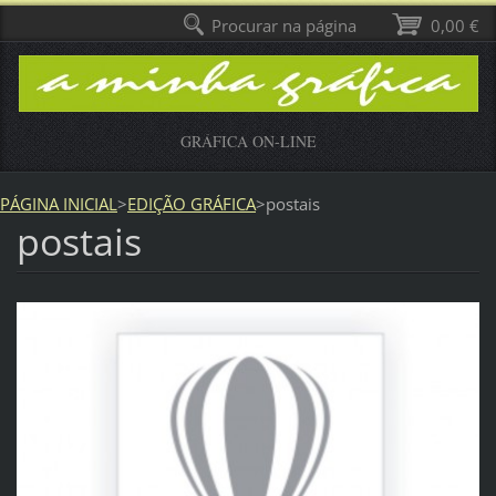
Procurar na página
0,00 €
GRÁFICA ON-LINE
PÁGINA INICIAL
>
EDIÇÃO GRÁFICA
>
postais
postais