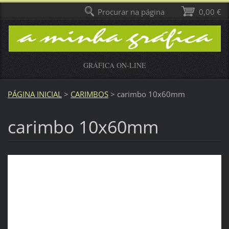
Procurar na página
0,00 €
GRÁFICA ON-LINE
PÁGINA INICIAL
>
CARIMBOS
>
carimbo 10x60mm
carimbo 10x60mm