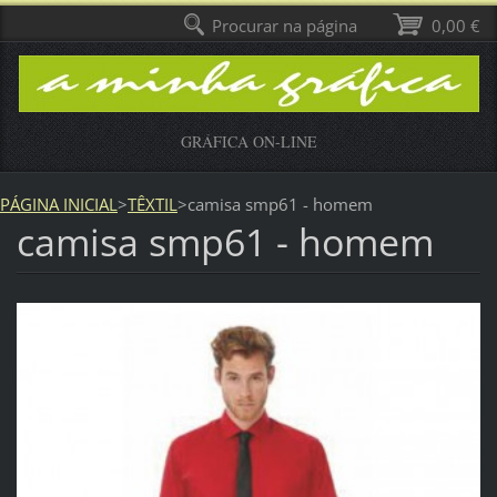
Procurar na página
0,00 €
GRÁFICA ON-LINE
PÁGINA INICIAL
>
TÊXTIL
>
camisa smp61 - homem
camisa smp61 - homem