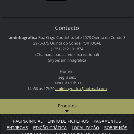
Contacto
aminhagráfica
Rua Gago Coutinho, lote 2573
Quinta do Conde 3
2975-375 Quinta do Conde
PORTUGAL
(+351) 212 101 874
(Chamada para a rede fixa nacional)
Skype: aminhagrafica
Horário:
seg. a sex.
09h00 às 13h00
14h30 às 17h30
aminhagr
afica@ho
tmail.co
m
Produtos
PÁGINA INICIAL
ENVIO DE FICHEIROS
PAGAMENTOS
ENTREGAS
EDIÇÃO GRÁFICA
LOCALIZAÇÃO
SOBRE NÓS