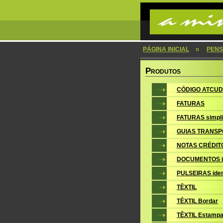
PÁGINA INICIAL
PENS
P
RODUTOS
CÓDIGO ATCUD
FATURAS
FATURAS simpli
GUIAS TRANSP
NOTAS CRÉDIT
DOCUMENTOS i
PULSEIRAS iden
TÊXTIL
TÊXTIL Bordar
TÊXTIL Estampa