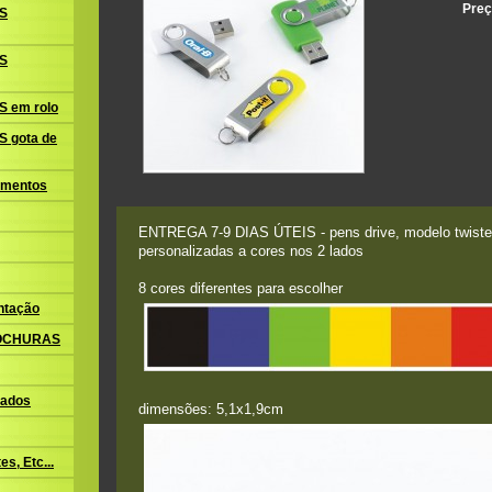
Preç
S
S
 em rolo
 gota de
amentos
ENTREGA 7-9 DIAS ÚTEIS - pens drive, modelo twist
personalizadas a cores nos 2 lados
8 cores diferentes para escolher
ntação
ROCHURAS
ados
dimensões: 5,1x1,9cm
s, Etc...