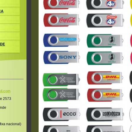
CA
 DE
il.co
m
te 2573
onde
ixa nacional)