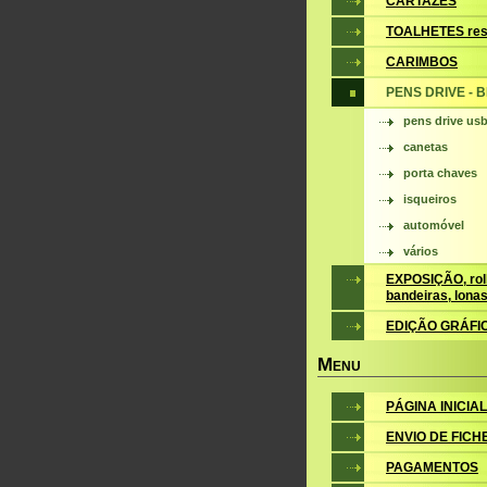
CARTAZES
TOALHETES res
CARIMBOS
PENS DRIVE - 
pens drive us
canetas
porta chaves
isqueiros
automóvel
vários
EXPOSIÇÃO, roll
bandeiras, lona
EDIÇÃO GRÁFI
M
ENU
PÁGINA INICIAL
ENVIO DE FICH
PAGAMENTOS