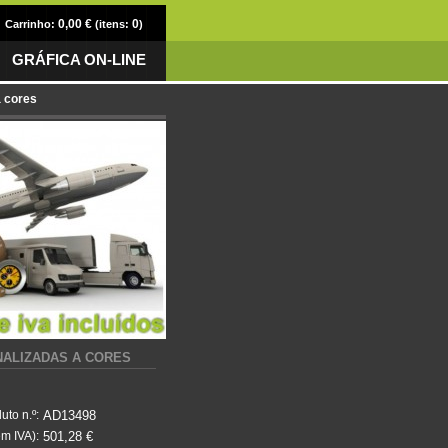
0,00 €
0
Carrinho:
(itens:
)
GRÁFICA ON-LINE
a cores
ONALIZADAS A CORES
AD13498
uto n.º:
501,28 €
m IVA):