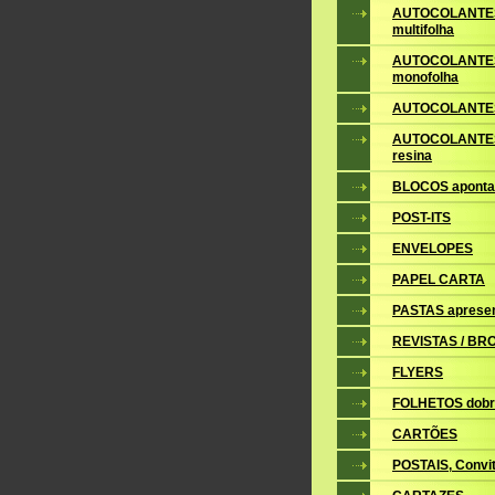
AUTOCOLANTE
multifolha
AUTOCOLANTE
monofolha
AUTOCOLANTES
AUTOCOLANTES
resina
BLOCOS apont
POST-ITS
ENVELOPES
PAPEL CARTA
PASTAS aprese
REVISTAS / B
FLYERS
FOLHETOS dobr
CARTÕES
POSTAIS, Convite