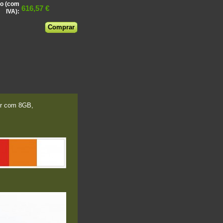
o (com
616,57 €
IVA):
er com 8GB,