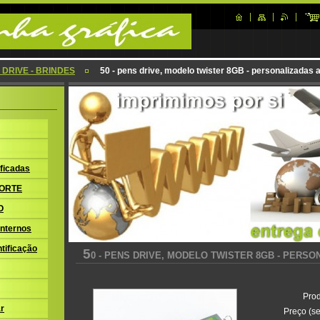
 DRIVE - BRINDES
50 - pens drive, modelo twister 8GB - personalizadas 
ficadas
ORTE
O
nternos
tificação
5
0 - PENS DRIVE, MODELO TWISTER 8GB - PERS
Prod
r
Preço (se