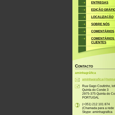
ENTREGAS
EDIÇÃO GRÁFI
LOCALIZAÇÃO
SOBRE NÓS
COMENTÁRIOS
COMENTÁRIOS
CLIENTES
C
ONTACTO
aminhagráfica
aminhagr
afica@ho
tma
Rua Gago Coutinho, lo
Quinta do Conde 3
2975-375 Quinta do C
PORTUGAL
(+351) 212 101 874
(Chamada para a rede f
Skype: aminhagrafica