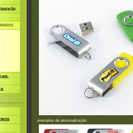
tauração
BRINDES
b
 ups,
s
CA
EIROS
exemplos de personalização: