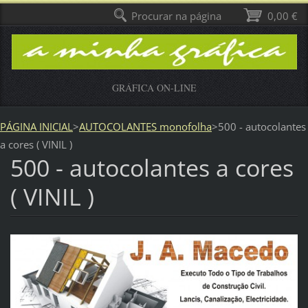
Procurar na página
0,00 €
GRÁFICA ON-LINE
PÁGINA INICIAL
>
AUTOCOLANTES monofolha
>
500 - autocolantes
a cores ( VINIL )
500 - autocolantes a cores
( VINIL )