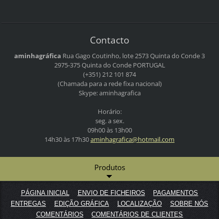
Contacto
aminhagráfica
Rua Gago Coutinho, lote 2573
Quinta do Conde 3
2975-375 Quinta do Conde
PORTUGAL
(+351) 212 101 874
(Chamada para a rede fixa nacional)
Skype: aminhagrafica
Horário:
seg. a sex.
09h00 às 13h00
14h30 às 17h30
aminhagr
afica@ho
tmail.co
m
Produtos
PÁGINA INICIAL
ENVIO DE FICHEIROS
PAGAMENTOS
ENTREGAS
EDIÇÃO GRÁFICA
LOCALIZAÇÃO
SOBRE NÓS
COMENTÁRIOS
COMENTÁRIOS DE CLIENTES