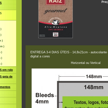
Preç
S
S
 )
 )
m )
cm )
ENTREGA 3-4 DIAS ÚTEIS - 14,8x21cm - autocolante 
 )
digital a cores
 )
Horizontal ou Vertical
 )
 em rolo
 gota de
amentos