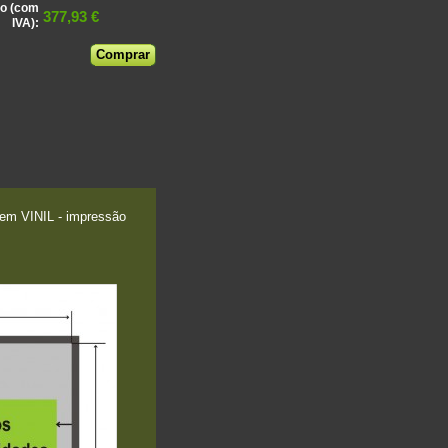
o (com
377,93 €
IVA):
em VINIL - impressão