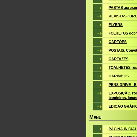
PASTAS aprese
REVISTAS / B
FLYERS
FOLHETOS dobr
CARTÕES
POSTAIS, Convite
CARTAZES
TOALHETES res
CARIMBOS
PENS DRIVE - 
EXPOSIÇÃO, roll
bandeiras, lona
EDIÇÃO GRÁFI
M
ENU
PÁGINA INICIAL