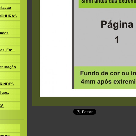
ntação
ROCHURAS
ados
s, Etc...
tauração
BRINDES
 ups,
s
CA