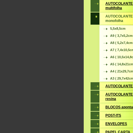
AUTOCOLANTE
multifolha
AUTOCOLANTE
monofolha
5,5x8,5cm
A9 ( 3,7x5,2cm
A8 ( 5,2x7,4cm
A7 ( 7,4x10,5c
A6 ( 10,5x14,8
A5 ( 14,8x21cm
A4 ( 21x29,7cm
A3 ( 29,7x42cm
AUTOCOLANTES
AUTOCOLANTES
resina
BLOCOS apont
POST-ITS
ENVELOPES
PAPEL CARTA