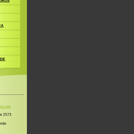
EIROS
CA
 DE
il.co
m
te 2573
onde