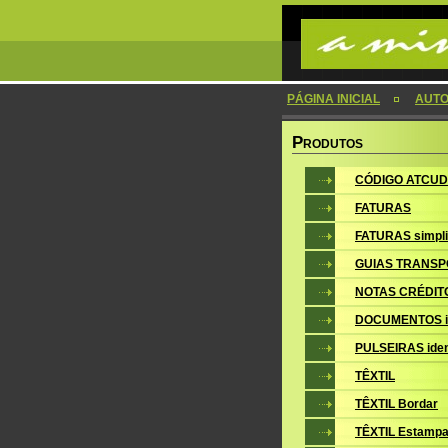
PÁGINA INICIAL
AUTO
P
RODUTOS
CÓDIGO ATCUD
FATURAS
FATURAS simpli
GUIAS TRANSP
NOTAS CRÉDIT
DOCUMENTOS i
PULSEIRAS iden
TÊXTIL
TÊXTIL Bordar
TÊXTIL Estampa