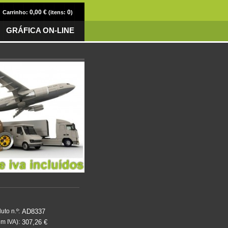
0,00 €
0
Carrinho:
(itens:
)
GRÁFICA ON-LINE
AD8337
uto n.º:
307,26 €
m IVA):