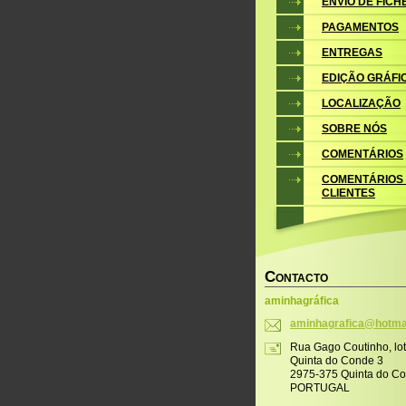
ENVIO DE FICH
PAGAMENTOS
ENTREGAS
EDIÇÃO GRÁFI
LOCALIZAÇÃO
SOBRE NÓS
COMENTÁRIOS
COMENTÁRIOS
CLIENTES
C
ONTACTO
aminhagráfica
aminhagr
afica@ho
tma
Rua Gago Coutinho, lo
Quinta do Conde 3
2975-375 Quinta do C
PORTUGAL