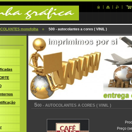
COLANTES monofolha
500 - autocolantes a cores ( VINIL )
ficadas
ORTE
O
nternos
tificação
5
00 - AUTOCOLANTES A CORES ( VINIL )
Prod
r
Preço (se