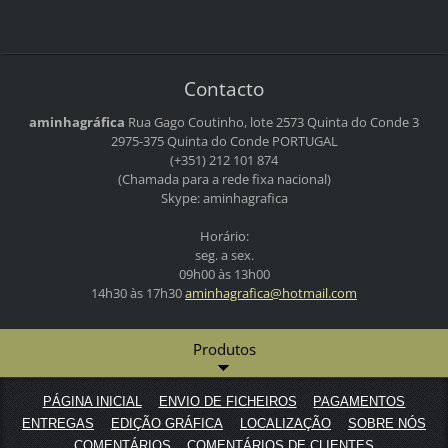
Contacto
aminhagráfica
Rua Gago Coutinho, lote 2573
Quinta do Conde 3
2975-375 Quinta do Conde
PORTUGAL
(+351) 212 101 874
(Chamada para a rede fixa nacional)
Skype: aminhagrafica
Horário:
seg. a sex.
09h00 às 13h00
14h30 às 17h30
aminhagr
afica@ho
tmail.co
m
Produtos
PÁGINA INICIAL
ENVIO DE FICHEIROS
PAGAMENTOS
ENTREGAS
EDIÇÃO GRÁFICA
LOCALIZAÇÃO
SOBRE NÓS
COMENTÁRIOS
COMENTÁRIOS DE CLIENTES