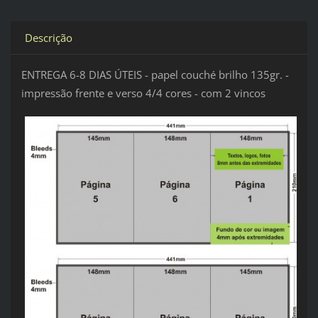
Descrição
ENTREGA 6-8 DIAS ÚTEIS - papel couché brilho 135gr. -
impressão frente e verso 4/4 cores - com 2 vincos