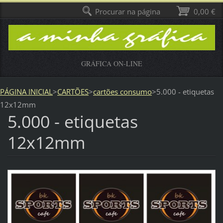
Procurar na página
0,00 €
GRÁFICA ON-LINE
PÁGINA INICIAL
>
CARTÕES
>
cartões consumo
>
5.000 - etiquetas
12x12mm
5.000 - etiquetas
12x12mm