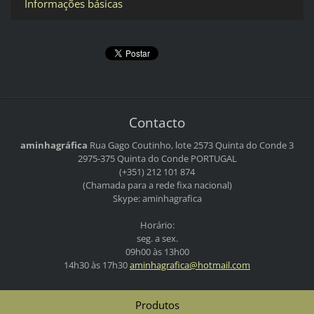
Informações básicas
Contacto
aminhagráfica
Rua Gago Coutinho, lote 2573
Quinta do Conde 3
2975-375 Quinta do Conde
PORTUGAL
(+351) 212 101 874
(Chamada para a rede fixa nacional)
Skype: aminhagrafica
Horário:
seg. a sex.
09h00 às 13h00
14h30 às 17h30
aminhagr
afica@ho
tmail.co
m
Produtos