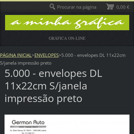
Procurar na página
0,00 €
GRÁFICA ON-LINE
PÁGINA INICIAL
>
ENVELOPES
>
5.000 - envelopes DL 11x22cm
S/janela impressão preto
5.000 - envelopes DL
11x22cm S/janela
impressão preto