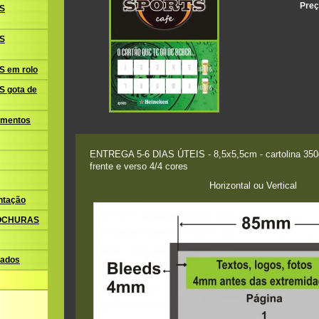
Preç
S
S
 em rolo
 gota de
amentos
ENTREGA 5-6 DIAS ÚTEIS - 8,5x5,5cm - cartolina 350gr
frente e verso 4/4 cores
Horizontal ou Vertical
ntação
ROCHURAS
ados