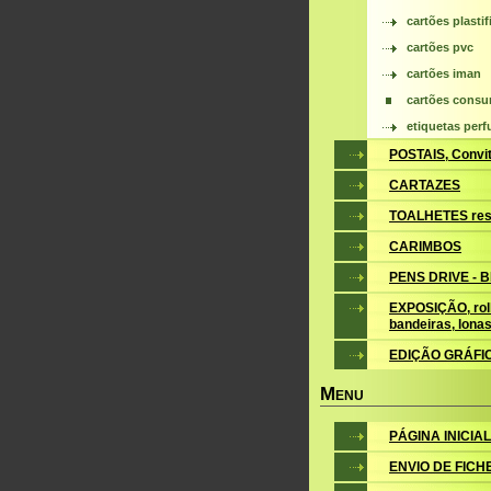
cartões plasti
cartões pvc
cartões iman
cartões cons
etiquetas perf
POSTAIS, Convite
CARTAZES
TOALHETES res
CARIMBOS
PENS DRIVE - 
EXPOSIÇÃO, roll
bandeiras, lona
EDIÇÃO GRÁFI
M
ENU
PÁGINA INICIAL
ENVIO DE FICH