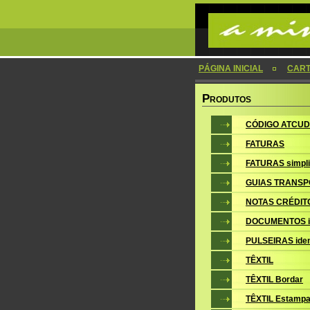
PÁGINA INICIAL
CAR
P
RODUTOS
CÓDIGO ATCUD
FATURAS
FATURAS simpli
GUIAS TRANSP
NOTAS CRÉDIT
DOCUMENTOS i
PULSEIRAS iden
TÊXTIL
TÊXTIL Bordar
TÊXTIL Estampa