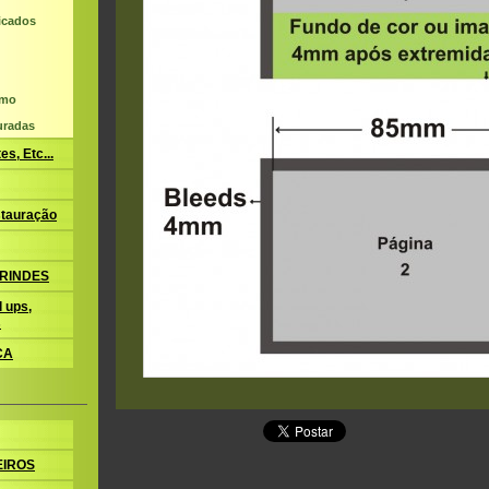
ficados
umo
uradas
s, Etc...
tauração
BRINDES
 ups,
s
CA
EIROS