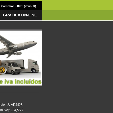
0,00 €
0
Carrinho:
(itens:
)
GRÁFICA ON-LINE
AD4428
uto n.º:
184,55 €
m IVA):