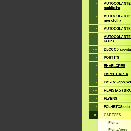
AUTOCOLANTE
multifolha
AUTOCOLANTE
monofolha
AUTOCOLANTES
AUTOCOLANTES
resina
BLOCOS apont
POST-ITS
ENVELOPES
PAPEL CARTA
PASTAS aprese
REVISTAS / B
FLYERS
FOLHETOS dobr
CARTÕES
Frente
Frente/Verso