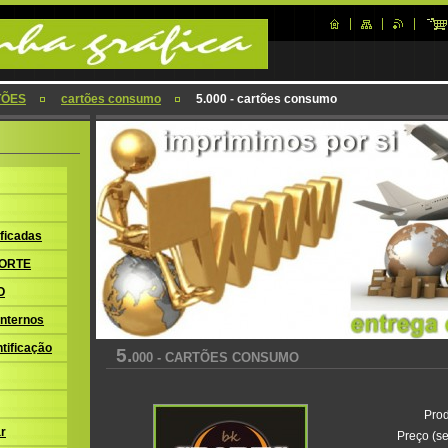
TÕES
cartões consumo
5.000 - cartões consumo
ficadas
ORTE
O
nternos
tificação
5.
000 - CARTÕES CONSUMO
Prod
r
Preço (se