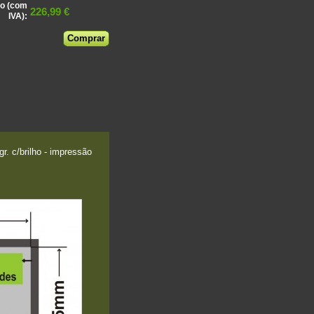
o (com
226,99 €
IVA):
. c/brilho - impressão