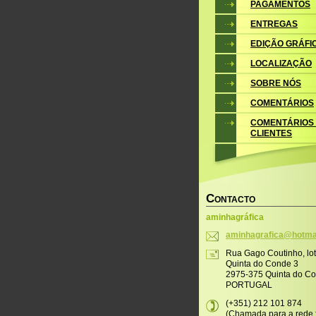
PAGAMENTOS
ENTREGAS
EDIÇÃO GRÁFI
LOCALIZAÇÃO
SOBRE NÓS
COMENTÁRIOS
COMENTÁRIOS
CLIENTES
C
ONTACTO
aminhagráfica
aminhagr
afica@ho
tma
Rua Gago Coutinho, lo
Quinta do Conde 3
2975-375 Quinta do C
PORTUGAL
(+351) 212 101 874
(Chamada para a rede f