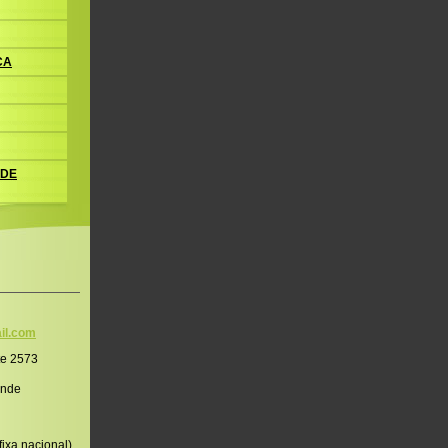
CA
 DE
il.co
m
te 2573
onde
ixa nacional)