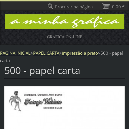
Procurar na página
0,00 €
GRÁFICA ON-LINE
PÁGINA INICIAL
>
PAPEL CARTA
>
impressão a preto
>
500 - papel
carta
500 - papel carta