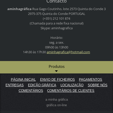
Contacto
aminhagráfica
Rua Gago Coutinho, lote 2573
Quinta do Conde 3
2975-375 Quinta do Conde
PORTUGAL
(+351) 212 101 874
(Chamada para a rede fixa nacional)
Skype: aminhagrafica
Horário:
seg. a sex.
09h00 às 13h00
14h30 às 17h30
aminhagr
afica@ho
tmail.co
m
Produtos
PÁGINA INICIAL
ENVIO DE FICHEIROS
PAGAMENTOS
ENTREGAS
EDIÇÃO GRÁFICA
LOCALIZAÇÃO
SOBRE NÓS
COMENTÁRIOS
COMENTÁRIOS DE CLIENTES
a minha gráfica
gráfica on-line