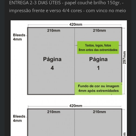
ENTREGA 2-3 DIAS ÚTEIS - papel couché brilho 150gr. -
impressão frente e verso 4/4 cores - com vinco no meio