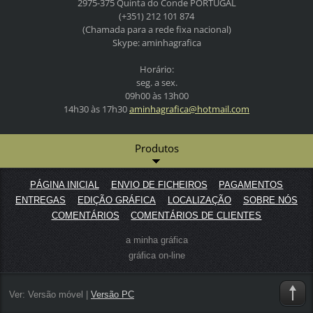
2975-375 Quinta do Conde
PORTUGAL
(+351) 212 101 874
(Chamada para a rede fixa nacional)
Skype: aminhagrafica
Horário:
seg. a sex.
09h00 às 13h00
14h30 às 17h30
aminhagr
afica@ho
tmail.co
m
Produtos
PÁGINA INICIAL
ENVIO DE FICHEIROS
PAGAMENTOS
ENTREGAS
EDIÇÃO GRÁFICA
LOCALIZAÇÃO
SOBRE NÓS
COMENTÁRIOS
COMENTÁRIOS DE CLIENTES
a minha gráfica
gráfica on-line
Ver:
Versão móvel
|
Versão PC