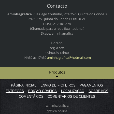
Contacto
aminhagráfica
Rua Gago Coutinho, lote 2573
Quinta do Conde 3
2975-375 Quinta do Conde
PORTUGAL
(+351) 212 101 874
(Chamada para a rede fixa nacional)
Skype: aminhagrafica
Horário:
seg. a sex.
09h00 às 13h00
14h30 às 17h30
aminhagr
afica@ho
tmail.co
m
Produtos
PÁGINA INICIAL
ENVIO DE FICHEIROS
PAGAMENTOS
ENTREGAS
EDIÇÃO GRÁFICA
LOCALIZAÇÃO
SOBRE NÓS
COMENTÁRIOS
COMENTÁRIOS DE CLIENTES
a minha gráfica
gráfica on-line