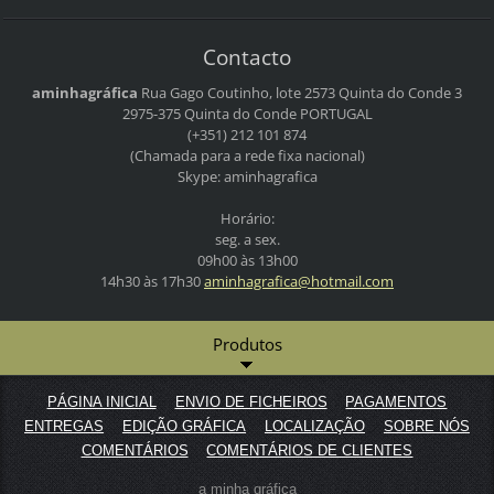
Contacto
aminhagráfica
Rua Gago Coutinho, lote 2573
Quinta do Conde 3
2975-375 Quinta do Conde
PORTUGAL
(+351) 212 101 874
(Chamada para a rede fixa nacional)
Skype: aminhagrafica
Horário:
seg. a sex.
09h00 às 13h00
14h30 às 17h30
aminhagr
afica@ho
tmail.co
m
Produtos
PÁGINA INICIAL
ENVIO DE FICHEIROS
PAGAMENTOS
ENTREGAS
EDIÇÃO GRÁFICA
LOCALIZAÇÃO
SOBRE NÓS
COMENTÁRIOS
COMENTÁRIOS DE CLIENTES
a minha gráfica