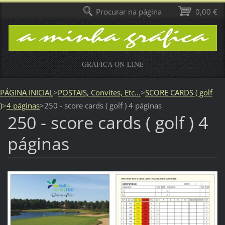
Procurar na página
0,00 €
GRÁFICA ON-LINE
PÁGINA INICIAL
>
POSTAIS, Convites, Etc...
>
SCORE CARDS ( golf
)
>
4 páginas
>
250 - score cards ( golf ) 4 páginas
250 - score cards ( golf ) 4
páginas