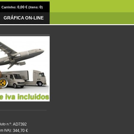
0,00 €
0
Carrinho:
(itens:
)
GRÁFICA ON-LINE
AD7392
uto n.º:
344,70 €
m IVA):