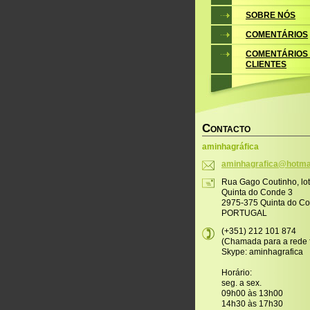
SOBRE NÓS
COMENTÁRIOS
COMENTÁRIOS
CLIENTES
C
ONTACTO
aminhagráfica
aminhagr
afica@ho
tma
Rua Gago Coutinho, lo
Quinta do Conde 3
2975-375 Quinta do C
PORTUGAL
(+351) 212 101 874
(Chamada para a rede f
Skype: aminhagrafica
Horário:
seg. a sex.
09h00 às 13h00
14h30 às 17h30