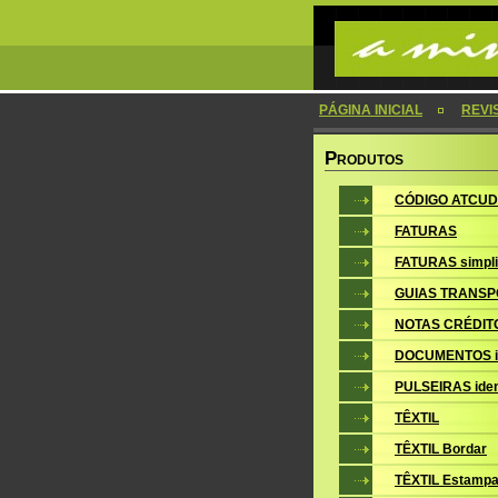
PÁGINA INICIAL
REVI
P
RODUTOS
CÓDIGO ATCUD
FATURAS
FATURAS simpli
GUIAS TRANSP
NOTAS CRÉDIT
DOCUMENTOS i
PULSEIRAS iden
TÊXTIL
TÊXTIL Bordar
TÊXTIL Estampa