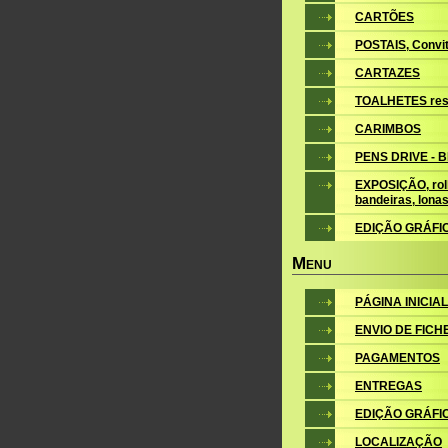
CARTÕES
POSTAIS, Convite
CARTAZES
TOALHETES res
CARIMBOS
PENS DRIVE - 
EXPOSIÇÃO, roll
bandeiras, lona
EDIÇÃO GRÁFI
M
ENU
PÁGINA INICIAL
ENVIO DE FICH
PAGAMENTOS
ENTREGAS
EDIÇÃO GRÁFI
LOCALIZAÇÃO