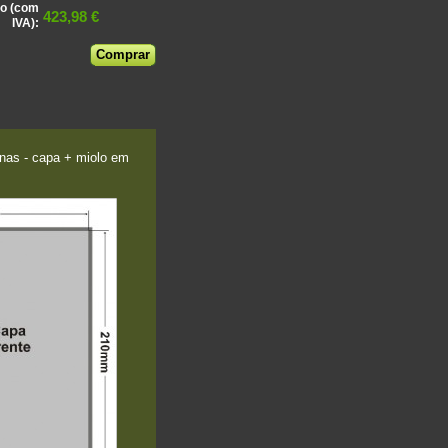
o (com
423,98 €
IVA):
nas - capa + miolo em