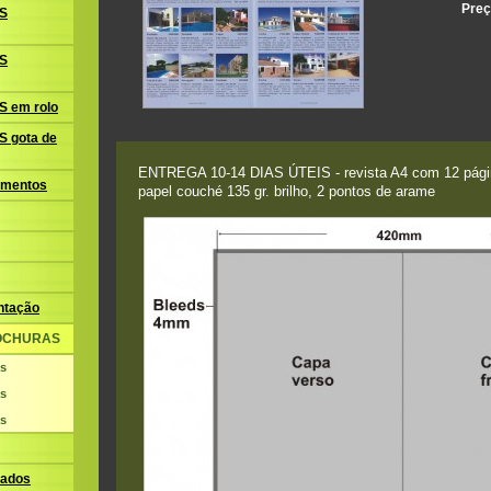
Preç
S
S
 em rolo
 gota de
ENTREGA 10-14 DIAS ÚTEIS - revista A4 com 12 pági
amentos
papel couché 135 gr. brilho, 2 pontos de arame
ntação
ROCHURAS
as
as
as
ados