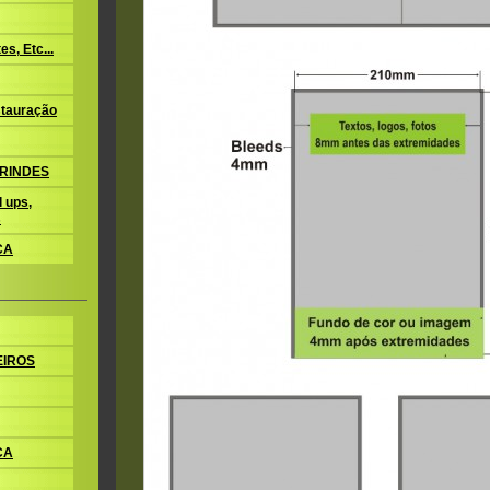
s, Etc...
tauração
BRINDES
 ups,
s
CA
EIROS
CA