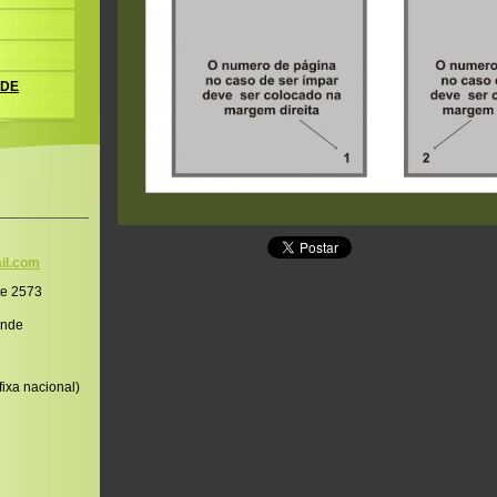
 DE
il.co
m
te 2573
onde
ixa nacional)