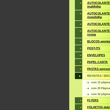
AUTOCOLANTE
multifolha
AUTOCOLANTE
monofolha
AUTOCOLANTES
AUTOCOLANTES
resina
BLOCOS apont
POST-ITS
ENVELOPES
PAPEL CARTA
PASTAS aprese
REVISTAS / B
com 12 págin
com 20 Págin
com 32 págin
FLYERS
FOLHETOS dobr