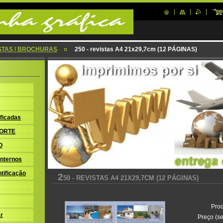
STAS / BROCHURAS
250 - revistas A4 21x29,7cm (12 PÁGINAS)
ficadas
ORTE
O
nternos
tificação
2
50 - REVISTAS A4 21X29,7CM (12 PÁGINAS)
Prod
r
Preço (se