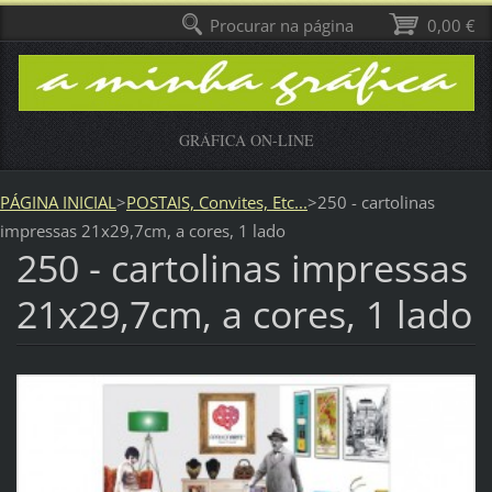
Procurar na página
0,00 €
GRÁFICA ON-LINE
PÁGINA INICIAL
>
POSTAIS, Convites, Etc...
>
250 - cartolinas
impressas 21x29,7cm, a cores, 1 lado
250 - cartolinas impressas
21x29,7cm, a cores, 1 lado