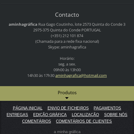
Contacto
aminhagráfica
Rua Gago Coutinho, lote 2573
Quinta do Conde 3
2975-375 Quinta do Conde
PORTUGAL
(+351) 212 101 874
(Chamada para a rede fixa nacional)
Skype: aminhagrafica
Horário:
seg. a sex.
09h00 às 13h00
14h30 às 17h30
aminhagr
afica@ho
tmail.co
m
Produtos
PÁGINA INICIAL
ENVIO DE FICHEIROS
PAGAMENTOS
ENTREGAS
EDIÇÃO GRÁFICA
LOCALIZAÇÃO
SOBRE NÓS
COMENTÁRIOS
COMENTÁRIOS DE CLIENTES
a minha gráfica