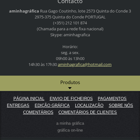
Contacto
aminhagráfica
Rua Gago Coutinho, lote 2573
Quinta do Conde 3
2975-375 Quinta do Conde
PORTUGAL
(+351) 212 101 874
(Chamada para a rede fixa nacional)
Skype: aminhagrafica
Horário:
seg. a sex.
09h00 às 13h00
14h30 às 17h30
aminhagr
afica@ho
tmail.co
m
Produtos
PÁGINA INICIAL
ENVIO DE FICHEIROS
PAGAMENTOS
ENTREGAS
EDIÇÃO GRÁFICA
LOCALIZAÇÃO
SOBRE NÓS
COMENTÁRIOS
COMENTÁRIOS DE CLIENTES
a minha gráfica
gráfica on-line