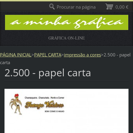
Procurar na página
0,00 €
GRÁFICA ON-LINE
PÁGINA INICIAL
>
PAPEL CARTA
>
impressão a cores
>
2.500 - papel
carta
2.500 - papel carta