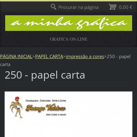
Procurar na página
0,00 €
GRÁFICA ON-LINE
PÁGINA INICIAL
>
PAPEL CARTA
>
impressão a cores
>
250 - papel
carta
250 - papel carta