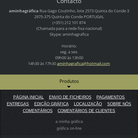
Contacto
aminhagráfica
Rua Gago Coutinho, lote 2573
Quinta do Conde 3
2975-375 Quinta do Conde
PORTUGAL
(+351) 212 101 874
(Chamada para a rede fixa nacional)
Skype: aminhagrafica
Horário:
seg. a sex.
09h00 às 13h00
14h30 às 17h30
aminhagr
afica@ho
tmail.co
m
Produtos
PÁGINA INICIAL
ENVIO DE FICHEIROS
PAGAMENTOS
ENTREGAS
EDIÇÃO GRÁFICA
LOCALIZAÇÃO
SOBRE NÓS
COMENTÁRIOS
COMENTÁRIOS DE CLIENTES
a minha gráfica
gráfica on-line