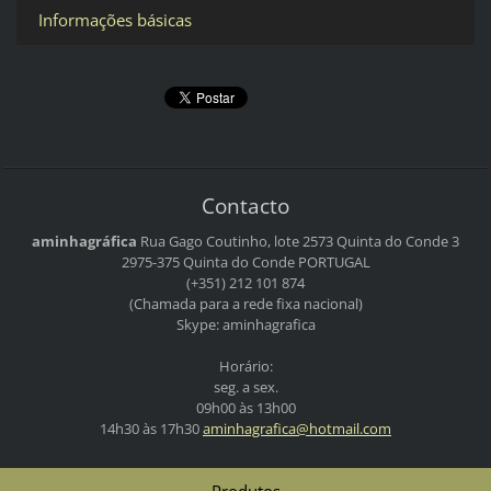
Informações básicas
Contacto
aminhagráfica
Rua Gago Coutinho, lote 2573
Quinta do Conde 3
2975-375 Quinta do Conde
PORTUGAL
(+351) 212 101 874
(Chamada para a rede fixa nacional)
Skype: aminhagrafica
Horário:
seg. a sex.
09h00 às 13h00
14h30 às 17h30
aminhagr
afica@ho
tmail.co
m
Produtos