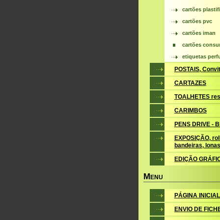
cartões plasti
cartões pvc
cartões iman
cartões cons
etiquetas perf
POSTAIS, Convite
CARTAZES
TOALHETES res
CARIMBOS
PENS DRIVE - 
EXPOSIÇÃO, roll
bandeiras, lona
EDIÇÃO GRÁFI
M
ENU
PÁGINA INICIAL
ENVIO DE FICH