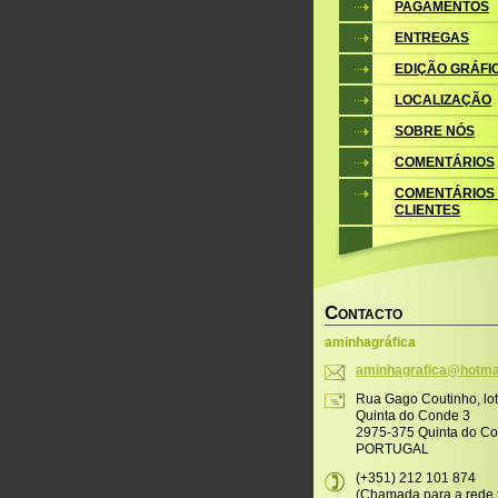
PAGAMENTOS
ENTREGAS
EDIÇÃO GRÁFI
LOCALIZAÇÃO
SOBRE NÓS
COMENTÁRIOS
COMENTÁRIOS
CLIENTES
C
ONTACTO
aminhagráfica
aminhagr
afica@ho
tma
Rua Gago Coutinho, lo
Quinta do Conde 3
2975-375 Quinta do C
PORTUGAL
(+351) 212 101 874
(Chamada para a rede f