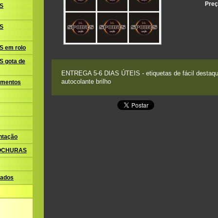
Preç
S
S
 em rolo
 gota de
ENTREGA 5-6 DIAS ÚTEIS - etiquetas de fácil destaque
autocolante brilho
amentos
ntação
ROCHURAS
ados