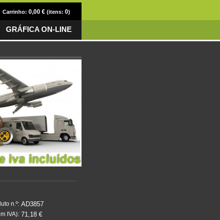
0,00 €
0
Carrinho:
(itens:
)
GRÁFICA ON-LINE
AD3857
uto n.º:
71,18 €
m IVA):