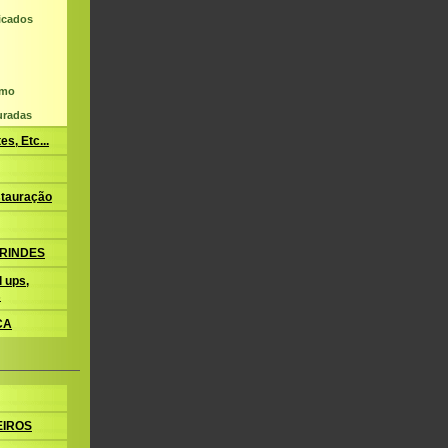
ficados
umo
uradas
s, Etc...
tauração
BRINDES
 ups,
s
CA
EIROS