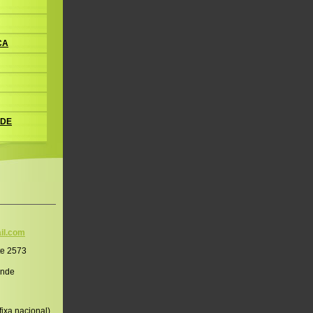
CA
 DE
il.co
m
te 2573
onde
ixa nacional)