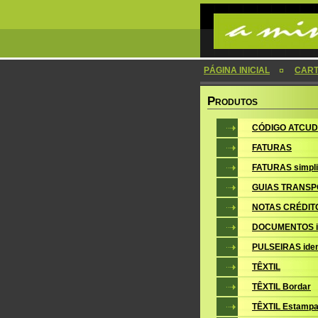
PÁGINA INICIAL
CAR
P
RODUTOS
CÓDIGO ATCUD
FATURAS
FATURAS simpli
GUIAS TRANSP
NOTAS CRÉDIT
DOCUMENTOS i
PULSEIRAS iden
TÊXTIL
TÊXTIL Bordar
TÊXTIL Estampa