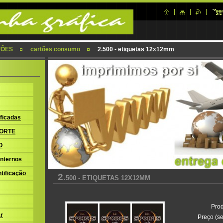
TÕES
cartões consumo
2.500 - etiquetas 12x12mm
ficadas
ORTE
O
nternos
tificação
2.
500 - ETIQUETAS 12X12MM
Prod
r
Preço (se