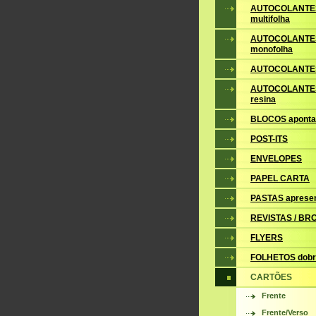
AUTOCOLANTE
multifolha
AUTOCOLANTE
monofolha
AUTOCOLANTES
AUTOCOLANTES
resina
BLOCOS apont
POST-ITS
ENVELOPES
PAPEL CARTA
PASTAS aprese
REVISTAS / B
FLYERS
FOLHETOS dobr
CARTÕES
Frente
Frente/Verso