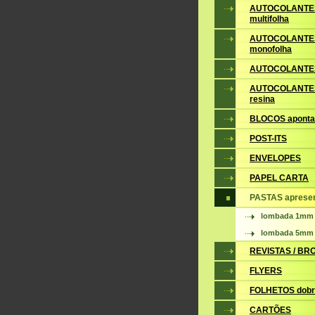
AUTOCOLANTE
multifolha
AUTOCOLANTE
monofolha
AUTOCOLANTES
AUTOCOLANTES
resina
BLOCOS apont
POST-ITS
ENVELOPES
PAPEL CARTA
PASTAS aprese
lombada 1mm
lombada 5mm
REVISTAS / B
FLYERS
FOLHETOS dobr
CARTÕES