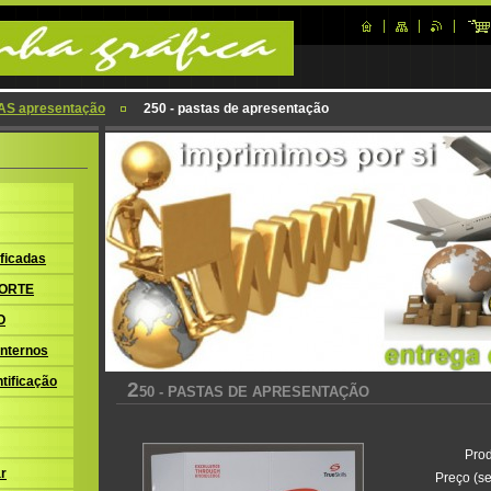
AS apresentação
250 - pastas de apresentação
ficadas
ORTE
O
nternos
tificação
2
50 - PASTAS DE APRESENTAÇÃO
Prod
r
Preço (se