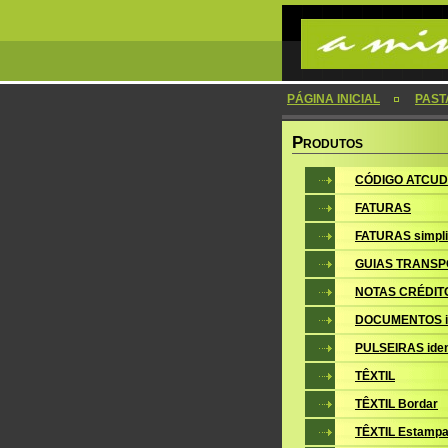
PÁGINA INICIAL
PAST
P
RODUTOS
CÓDIGO ATCUD
FATURAS
FATURAS simpli
GUIAS TRANSP
NOTAS CRÉDIT
DOCUMENTOS i
PULSEIRAS iden
TÊXTIL
TÊXTIL Bordar
TÊXTIL Estampa