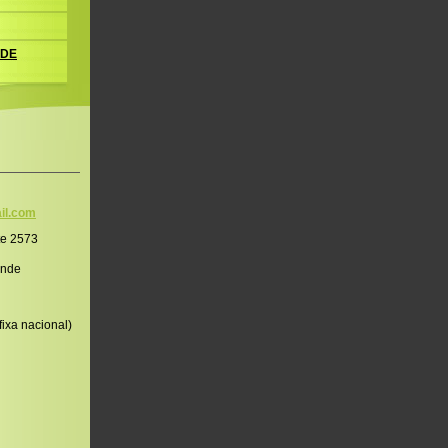
 DE
il.co
m
te 2573
onde
ixa nacional)