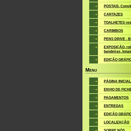
POSTAIS, Convite
CARTAZES
TOALHETES res
CARIMBOS
PENS DRIVE - 
EXPOSIÇÃO, roll
bandeiras, lona
EDIÇÃO GRÁFI
M
ENU
PÁGINA INICIAL
ENVIO DE FICH
PAGAMENTOS
ENTREGAS
EDIÇÃO GRÁFI
LOCALIZAÇÃO
SOBRE NÓS