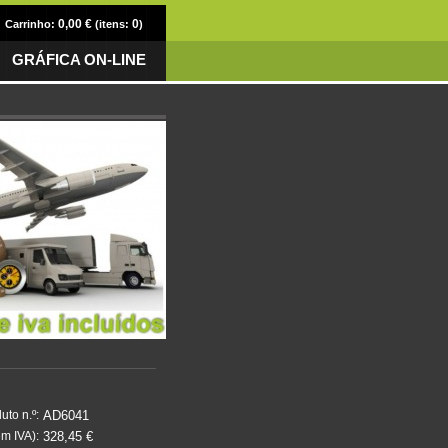
0,00 €
0
Carrinho:
(itens:
)
GRÁFICA ON-LINE
AD6041
uto n.º:
328,45 €
m IVA):