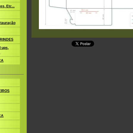
s, Etc...
tauração
BRINDES
 ups,
s
CA
EIROS
CA