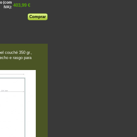
o (com
403,99 €
IVA):
l couché 350 gr.,
fecho e rasgo para