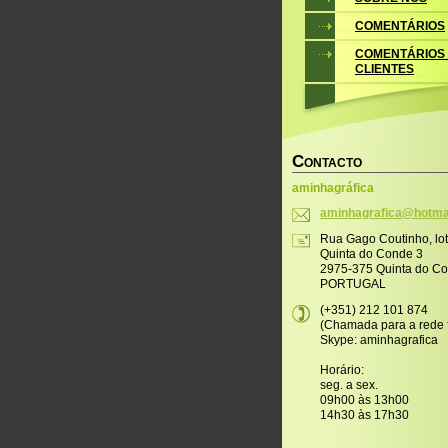
COMENTÁRIOS
COMENTÁRIOS
CLIENTES
C
ONTACTO
aminhagráfica
aminhagr
afica@ho
tma
Rua Gago Coutinho, lo
Quinta do Conde 3
2975-375 Quinta do C
PORTUGAL
(+351) 212 101 874
(Chamada para a rede f
Skype: aminhagrafica
Horário:
seg. a sex.
09h00 às 13h00
14h30 às 17h30