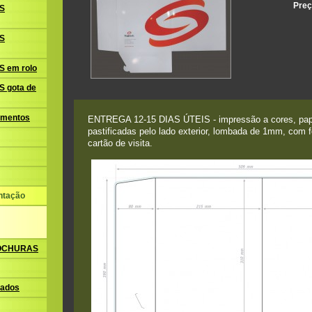
Preç
S
S
 em rolo
 gota de
amentos
ENTREGA 12-15 DIAS ÚTEIS - impressão a cores, pape
pastificadas pelo lado exterior, lombada de 1mm, com 
cartão de visita.
ntação
ROCHURAS
ados